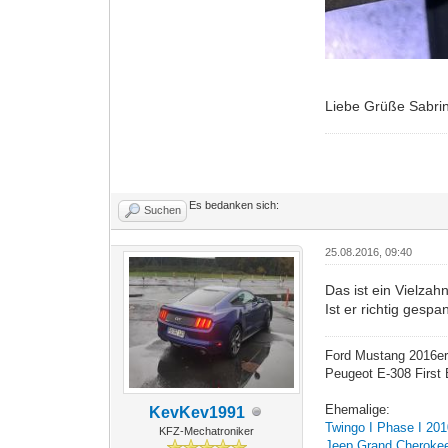
Liebe Grüße Sabri
Es bedanken sich:
Suchen
25.08.2016, 09:40
Das ist ein Vielzah
Ist er richtig gespa
Ford Mustang 2016er
Peugeot E-308 First 
Ehemalige:
KevKev1991
Twingo I Phase I 20
KFZ-Mechatroniker
Jeep Grand Cherokee