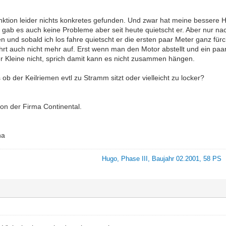
nktion leider nichts konkretes gefunden. Und zwar hat meine bessere 
r gab es auch keine Probleme aber seit heute quietscht er. Aber nur n
ren und sobald ich los fahre quietscht er die ersten paar Meter ganz fürc
rt auch nicht mehr auf. Erst wenn man den Motor abstellt und ein paar
er Kleine nicht, sprich damit kann es nicht zusammen hängen.
s ob der Keilriemen evtl zu Stramm sitzt oder vielleicht zu locker?
von der Firma Continental.
na
Hugo, Phase III, Baujahr 02.2001, 58 PS