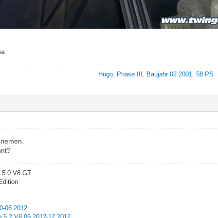
na
Hugo, Phase III, Baujahr 02.2001, 58 PS
nriemen.
nnt?
 5.0 V8 GT
Edition
10-06.2012
 5.2 V8 06.2012-12.2012