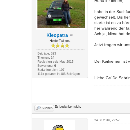
Huhu ihr lieben,
habe in der Suchfu
gewechselt. Bis he
starte ist es zu hö
her während der fah
Ach ja, klima hat d
Kleopatra
Heide-Twingos
Jetzt fragen wir un
Beiträge: 523
Themen: 14
Der Keilriemen ist 
Registriert seit: May 2015
Bewertung:
0
Bedankte sich: 107
117x gedankt in 103 Beiträgen
Liebe Grüße Sabri
Es bedanken sich:
Suchen
24.08.2016, 22:57