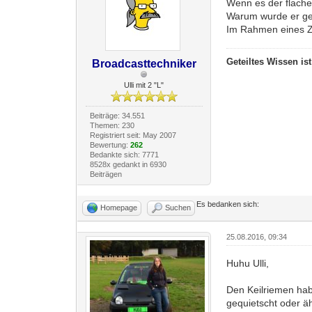
Wenn es der flache 
Warum wurde er ge
Im Rahmen eines 
Geteiltes Wissen is
Broadcasttechniker
Ulli mit 2 "L"
Beiträge: 34.551
Themen: 230
Registriert seit: May 2007
Bewertung:
262
Bedankte sich: 7771
8528x gedankt in 6930
Beiträgen
Es bedanken sich:
Homepage
Suchen
25.08.2016, 09:34
Huhu Ulli,
Den Keilriemen hab
gequietscht oder äh