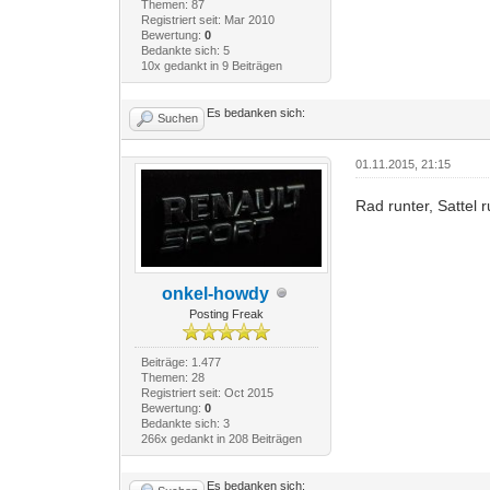
Themen: 87
Registriert seit: Mar 2010
Bewertung:
0
Bedankte sich: 5
10x gedankt in 9 Beiträgen
Es bedanken sich:
Suchen
01.11.2015, 21:15
Rad runter, Sattel 
onkel-howdy
Posting Freak
Beiträge: 1.477
Themen: 28
Registriert seit: Oct 2015
Bewertung:
0
Bedankte sich: 3
266x gedankt in 208 Beiträgen
Es bedanken sich: