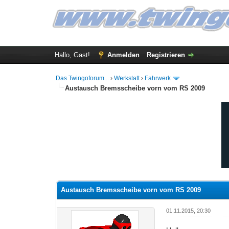
Hallo, Gast!
Anmelden
Registrieren
Das Twingoforum...
›
Werkstatt
›
Fahrwerk
Austausch Bremsscheibe vorn vom RS 2009
0 Bewertung(en) - 0 im Durchschnitt
1
2
3
4
5
Austausch Bremsscheibe vorn vom RS 2009
01.11.2015, 20:30