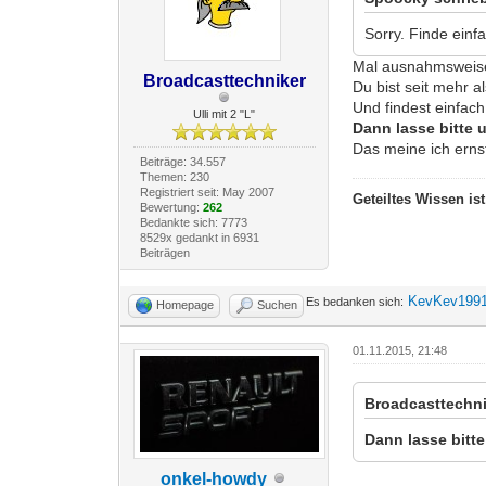
Sorry. Finde einf
Mal ausnahmsweise
Broadcasttechniker
Du bist seit mehr a
Und findest einfach
Ulli mit 2 "L"
Dann lasse bitte 
Das meine ich erns
Beiträge: 34.557
Themen: 230
Registriert seit: May 2007
Geteiltes Wissen is
Bewertung:
262
Bedankte sich: 7773
8529x gedankt in 6931
Beiträgen
KevKev199
Es bedanken sich:
Homepage
Suchen
01.11.2015, 21:48
Broadcasttechni
Dann lasse bitt
onkel-howdy