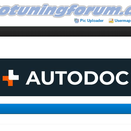
Pic Uploader
Usermap