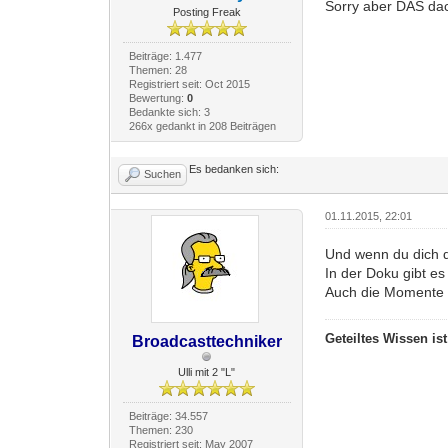
Sorry aber DAS dac
Posting Freak
Beiträge: 1.477
Themen: 28
Registriert seit: Oct 2015
Bewertung:
0
Bedankte sich: 3
266x gedankt in 208 Beiträgen
Es bedanken sich:
Suchen
01.11.2015, 22:01
Und wenn du dich 
In der Doku gibt e
Auch die Momente 
Geteiltes Wissen is
Broadcasttechniker
Ulli mit 2 "L"
Beiträge: 34.557
Themen: 230
Registriert seit: May 2007