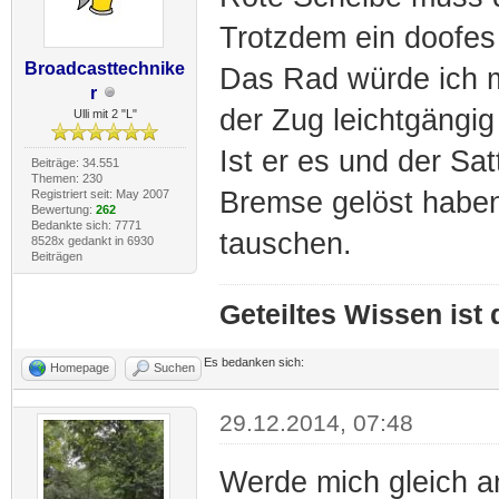
Trotzdem ein doofes
Broadcasttechnike
Das Rad würde ich m
r
der Zug leichtgängig 
Ulli mit 2 "L"
Ist er es und der Sat
Beiträge: 34.551
Themen: 230
Bremse gelöst haben
Registriert seit: May 2007
Bewertung:
262
Bedankte sich: 7771
tauschen.
8528x gedankt in 6930
Beiträgen
Geteiltes Wissen ist
Es bedanken sich:
Homepage
Suchen
29.12.2014, 07:48
Werde mich gleich a