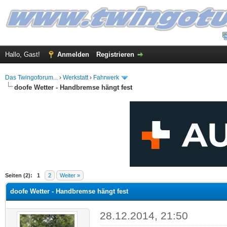
Hallo, Gast!
Anmelden
Registrieren
Das Twingoforum...
›
Werkstatt
›
Fahrwerk
doofe Wetter - Handbremse hängt fest
 im Durchschnitt
Seiten (2):
1
2
Weiter »
doofe Wetter - Handbremse hängt fest
28.12.2014, 21:50