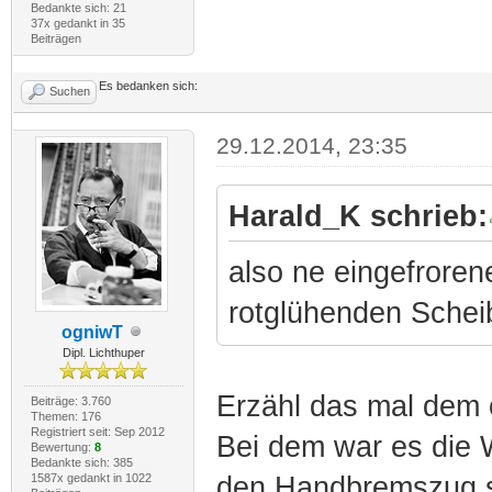
Bedankte sich: 21
37x gedankt in 35
Beiträgen
Es bedanken sich:
Suchen
29.12.2014, 23:35
Harald_K schrieb:
also ne eingefroren
rotglühenden Schei
ogniwT
Dipl. Lichthuper
Erzähl das mal dem 
Beiträge: 3.760
Themen: 176
Registriert seit: Sep 2012
Bei dem war es die W
Bewertung:
8
Bedankte sich: 385
1587x gedankt in 1022
den Handbremszug s