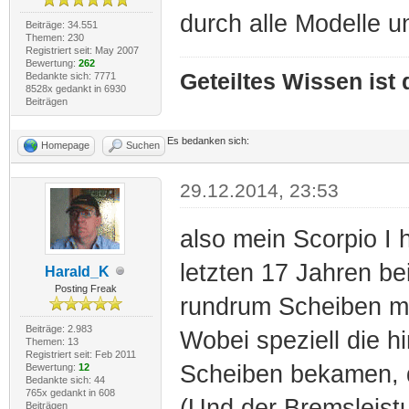
durch alle Modelle un
Beiträge: 34.551
Themen: 230
Registriert seit: May 2007
Bewertung:
262
Geteiltes Wissen ist
Bedankte sich: 7771
8528x gedankt in 6930
Beiträgen
Es bedanken sich:
Homepage
Suchen
29.12.2014, 23:53
also mein Scorpio I 
letzten 17 Jahren be
Harald_K
Posting Freak
rundrum Scheiben mi
Beiträge: 2.983
Wobei speziell die 
Themen: 13
Registriert seit: Feb 2011
Scheiben bekamen, d
Bewertung:
12
Bedankte sich: 44
765x gedankt in 608
(Und der Bremsleistu
Beiträgen