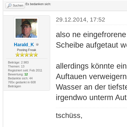
Es bedanken sich:
Suchen
29.12.2014, 17:52
also ne eingefrorene
Scheibe aufgetaut w
Harald_K
Posting Freak
Beiträge: 2.983
allerdings könnte e
Themen: 13
Registriert seit: Feb 2011
Auftauen verweiger
Bewertung:
12
Bedankte sich: 44
765x gedankt in 608
Wasser an der tiefs
Beiträgen
irgendwo unterm Auto
tschüss,