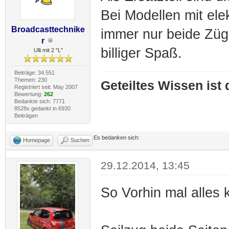
Bei Modellen mit el
Broadcasttechnike
immer nur beide Zü
r
billiger Spaß.
Ulli mit 2 "L"
Beiträge: 34.551
Themen: 230
Geteiltes Wissen ist
Registriert seit: May 2007
Bewertung:
262
Bedankte sich: 7771
8528x gedankt in 6930
Beiträgen
Es bedanken sich:
Homepage
Suchen
29.12.2014, 13:45
So Vorhin mal alles ko