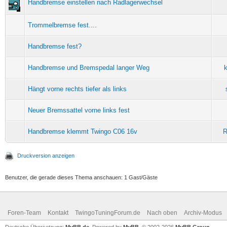
Handbremse einstellen nach Radlagerwechsel
Trommelbremse fest....
Handbremse fest?
Handbremse und Bremspedal langer Weg
k
Hängt vorne rechts tiefer als links
Neuer Bremssattel vorne links fest
Handbremse klemmt Twingo C06 16v
R
Druckversion anzeigen
Benutzer, die gerade dieses Thema anschauen: 1 Gast/Gäste
Foren-Team
Kontakt
TwingoTuningForum.de
Nach oben
Archiv-Modus
Deutsche Übersetzung:
MyBB.de
, Powered by
MyBB
, © 2002-2026
MyBB Group
.