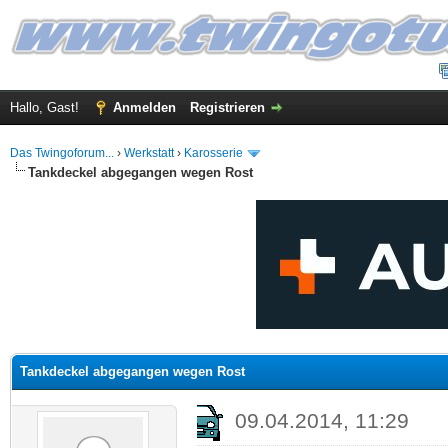
Hallo, Gast!
Anmelden
Registrieren
Das Twingoforum...
›
Werkstatt
›
Karosserie
Tankdeckel abgegangen wegen Rost
 im Durchschnitt
Tankdeckel abgegangen wegen Rost
09.04.2014, 11:29