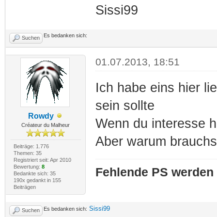
Sissi99
Es bedanken sich:
Suchen
01.07.2013, 18:51
Ich habe eins hier l
sein sollte
Rowdy
Wenn du interesse ha
Créateur du Malheur
Aber warum brauchst
Beiträge: 1.776
Themen: 35
Registriert seit: Apr 2010
Bewertung:
8
Fehlende PS werden 
Bedankte sich: 35
190x gedankt in 155
Beiträgen
Sissi99
Es bedanken sich:
Suchen