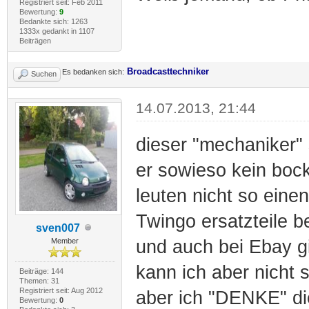
Registriert seit: Feb 2011
Bewertung:
9
Bedankte sich: 1263
1333x gedankt in 1107
Beiträgen
Broadcasttechniker
Es bedanken sich:
Suchen
14.07.2013, 21:44
dieser "mechaniker"
er sowieso kein bock
leuten nicht so einen
Twingo ersatzteile b
sven007
Member
und auch bei Ebay g
kann ich aber nicht 
Beiträge: 144
Themen: 31
Registriert seit: Aug 2012
aber ich "DENKE" di
Bewertung:
0