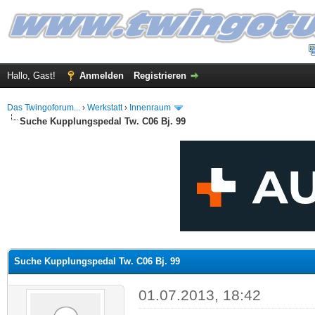
Hallo, Gast!
Anmelden
Registrieren
Das Twingoforum...
›
Werkstatt
›
Innenraum
Suche Kupplungspedal Tw. C06 Bj. 99
 im Durchschnitt
Suche Kupplungspedal Tw. C06 Bj. 99
01.07.2013, 18:42