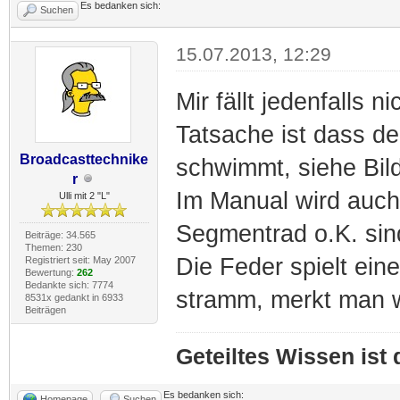
Es bedanken sich:
Suchen
15.07.2013, 12:29
Mir fällt jedenfalls n
Tatsache ist dass de
Broadcasttechnike
schwimmt, siehe Bild
r
Im Manual wird auch
Ulli mit 2 "L"
Segmentrad o.K. sin
Beiträge: 34.565
Themen: 230
Die Feder spielt ein
Registriert seit: May 2007
Bewertung:
262
Bedankte sich: 7774
stramm, merkt man w
8531x gedankt in 6933
Beiträgen
Geteiltes Wissen ist
Es bedanken sich:
Homepage
Suchen