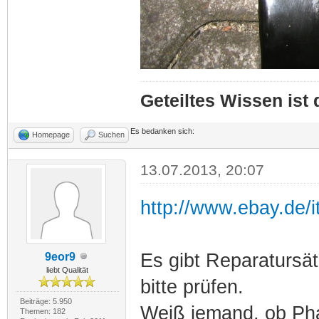
Geteiltes Wissen ist
Es bedanken sich:
Homepage
Suchen
13.07.2013, 20:07
http://www.ebay.de
Es gibt Reparatursät
9eor9
liebt Qualität
bitte prüfen.
Beiträge: 5.950
Weiß jemand, ob Pha
Themen: 182