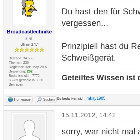
Du hast den für Sch
vergessen...
Broadcasttechnike
r
Prinzipiell hast du R
Ulli mit 2 "L"
Schweißgerät.
Beiträge: 34.555
Themen: 230
Registriert seit: May 2007
Bewertung:
262
Geteiltes Wissen ist
Bedankte sich: 7772
8528x gedankt in 6930
Beiträgen
mkay1985
Es bedanken sich:
Homepage
Suchen
15.11.2012, 14:42
sorry, war nicht mal 