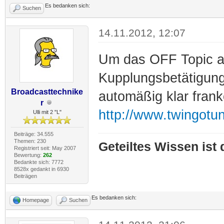
Es bedanken sich:
Suchen
14.11.2012, 12:07
Um das OFF Topic au
Kupplungsbetätigung
Broadcasttechnike
automäßig klar franko
r
http://www.twingotu
Ulli mit 2 "L"
Beiträge: 34.555
Themen: 230
Geteiltes Wissen ist
Registriert seit: May 2007
Bewertung:
262
Bedankte sich: 7772
8528x gedankt in 6930
Beiträgen
Es bedanken sich:
Homepage
Suchen