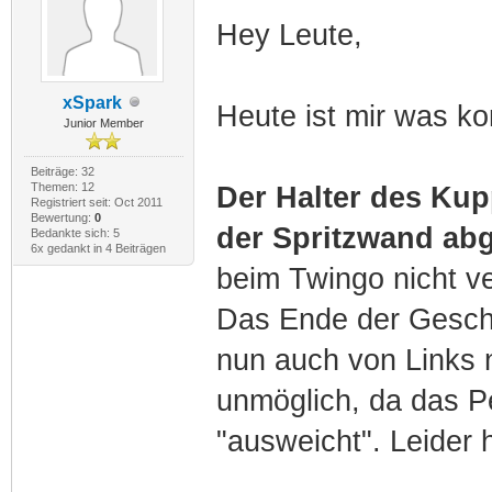
Hey Leute,
xSpark
Heute ist mir was ko
Junior Member
Beiträge: 32
Themen: 12
Der Halter des Kup
Registriert seit: Oct 2011
Bewertung:
0
der Spritzwand ab
Bedankte sich: 5
6x gedankt in 4 Beiträgen
beim Twingo nicht v
Das Ende der Geschi
nun auch von Links 
unmöglich, da das 
"ausweicht". Leider 