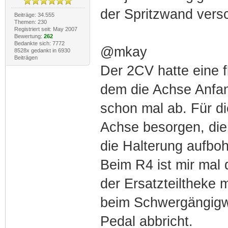
der Spritzwand vers
Beiträge: 34.555
Themen: 230
Registriert seit: May 2007
Bewertung:
262
Bedankte sich: 7772
@mkay
8528x gedankt in 6930
Beiträgen
Der 2CV hatte eine 
dem die Achse Anfan
schon mal ab. Für di
Achse besorgen, di
die Halterung aufboh
Beim R4 ist mir mal
der Ersatzteiltheke 
beim Schwergängigw
Pedal abbricht.