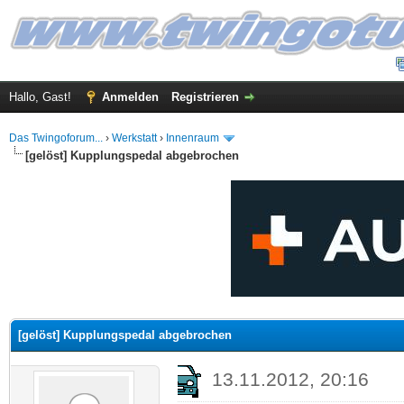
Hallo, Gast!
Anmelden
Registrieren
Das Twingoforum...
›
Werkstatt
›
Innenraum
[gelöst] Kupplungspedal abgebrochen
 im Durchschnitt
[gelöst] Kupplungspedal abgebrochen
13.11.2012, 20:16