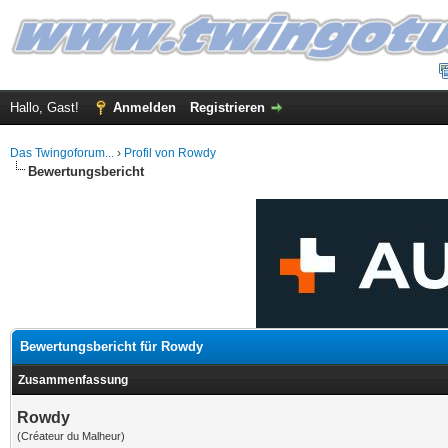
Hallo, Gast!
Anmelden
Registrieren
Das Twingoforum...
›
Profil von Rowdy
Bewertungsbericht
Bewertungsbericht für Rowdy
Zusammenfassung
Rowdy
(Créateur du Malheur)