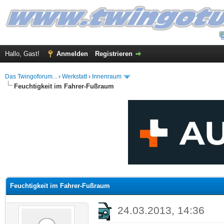
Hallo, Gast!
Anmelden
Registrieren
Das Twingoforum...
›
Werkstatt
›
Innenraum
Feuchtigkeit im Fahrer-Fußraum
 im Durchschnitt
Feuchtigkeit im Fahrer-Fußraum
24.03.2013, 14:36