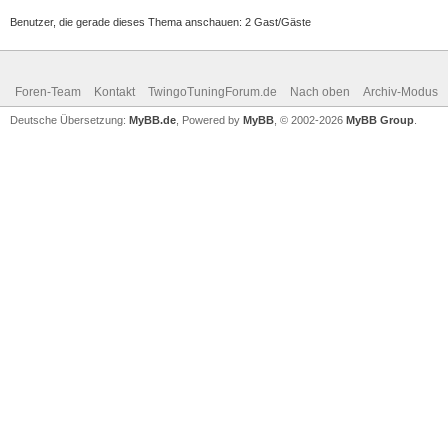
Benutzer, die gerade dieses Thema anschauen: 2 Gast/Gäste
Foren-Team
Kontakt
TwingoTuningForum.de
Nach oben
Archiv-Modus
Deutsche Übersetzung:
MyBB.de
, Powered by
MyBB
, © 2002-2026
MyBB Group
.