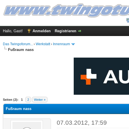
Hallo, Gast!
Anmelden
Registrieren
Das Twingoforum...
›
Werkstatt
›
Innenraum
Fußraum nass
 im Durchschnitt
Seiten (2):
1
2
Weiter »
Fußraum nass
07.03.2012, 17:59