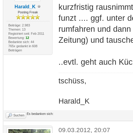
kurzfristig rausnimm
Harald_K
Posting Freak
funzt .... ggf. unte
Beiträge: 2.983
rumfahren und dann 
Themen: 13
Registriert seit: Feb 2011
Zeitung) und tausch
Bewertung:
12
Bedankte sich: 44
765x gedankt in 608
Beiträgen
..evtl. geht auch Küc
tschüss,
Harald_K
Es bedanken sich:
Suchen
09.03.2012, 20:07