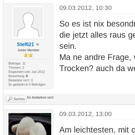
09.03.2012, 10:30
So es ist nix besond
die jetzt alles raus
sein.
Steffi21
Junior Member
Ma ne andre Frage,
Beiträge: 11
Trocken? auch da wo
Themen: 2
Registriert seit: Jan 2012
Bewertung:
0
Bedankte sich: 0
0x gedankt in 0 Beiträgen
Es bedanken sich:
Suchen
09.03.2012, 13:00
Am leichtesten, mit 