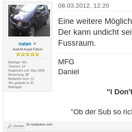
08.03.2012, 12:20
Eine weitere Möglic
Der kann undicht se
Fussraum.
natan
Audi A4 Avant Fahrer
MFG
Beiträge: 881
Themen: 24
Daniel
Registriert seit: May 2005
Bewertung:
17
Bedankte sich: 13
48x gedankt in 40
Beiträgen
"I Don't
"Ob der Sub so ric
Es bedanken sich:
Suchen