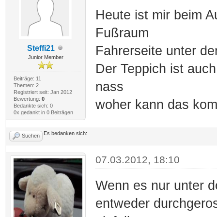
Heute ist mir beim A
Fußraum
Fahrerseite unter de
Steffi21
Junior Member
Der Teppich ist auch
Beiträge: 11
nass
Themen: 2
Registriert seit: Jan 2012
Bewertung:
0
woher kann das kom
Bedankte sich: 0
0x gedankt in 0 Beiträgen
Es bedanken sich:
Suchen
07.03.2012, 18:10
Wenn es nur unter d
entweder durchgerost