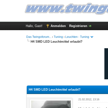
Hallo, Gast!
Anmelden
Registrieren
Das Twingoforum...
›
Tuning
›
Leuchten - Tuning
H4 SMD LED Leuchtmittel erlaubt?
0 Bewertung(en) - 0 im Durchschnitt
1
2
3
4
5
H4 SMD LED Leuchtmittel erlaubt?
21.02.2012, 13:16