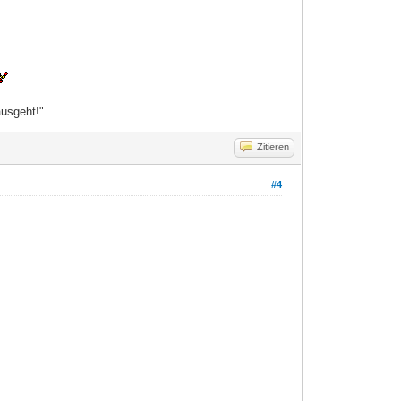
ausgeht!"
Zitieren
#4