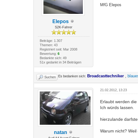
MfG Elepos
Elepos
S2K-Fahrer
Beiträge: 1.307
Themen: 43
Registriert seit: Mar 2008
Bewertung:
6
Bedankte sich: 49
51x gedankt in 34 Beiträgen
Broadcasttechniker
,
blaue
Es bedanken sich:
Suchen
21.02.2012, 13:23
Erlaubt werden die 
Ich würds lassen.
hierzulande darfst
Warum nicht? Weil
natan
Audi A4 Avant Fahrer