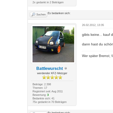
2x gedankt in 2 Beiträgen
Es bedanken sich:
Suchen
26.02.2012, 13:35
gibts keine... kauf 
dann hast du schön
Wer später Bremst, f
Battlewurscht
werdender KFZ-Metzger
Beiträge: 2.398
Themen: 17
Registriert seit: Aug 2011
Bewertung:
3
Bedankte sich: 41
75x gedankt in 70 Beiträgen
Es bedanken sich: