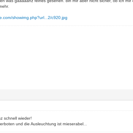
ben was gaaaaanz feines gesehen. bin mir aber nicht sicher, ob ich mir di
mehr.
re.com/showimg.php?url...2/c920.jpg
z schnell wieder!
erboten und die Ausleuchtung ist mieserabel...