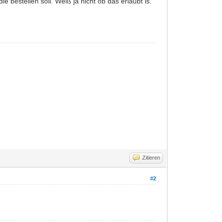
e bestellen soll. Weiß ja nicht ob das erlaubt is.
Zitieren
#2