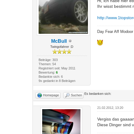
Hi, ich habe hier e
Ihr wisst bestimmt 
http://www.1topsto
Day Fear Aff Modoor
McBull
Twingofahrer :D
Beiträge: 303
Themen: 54
Registriert seit: May 2011
Bewertung:
6
Bedankte sich: 6
9x gedankt in 8 Beiträgen
Es bedanken sich:
Homepage
Suchen
21.02.2012, 13:20
Vergiss das gaaaan
Diese Dinger sind v