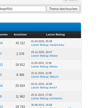
worten
Ansichten
Letzter Beitrag
01.04.2026, 05:08
54
42.112
Letzter Beitrag
:
handyfranky
29.12.2025, 20:07
7
2.378
Letzter Beitrag
:
Eleske
11.05.2022, 11:56
13
18.912
Letzter Beitrag
:
Eleske
15.11.2016, 11:08
3
8.368
Letzter Beitrag
:
Waschi
02.01.2016, 16:58
14
20.924
Letzter Beitrag
:
AnneT
25.11.2013, 17:00
9
11.962
Letzter Beitrag
:
evil twinGo
30.08.2013, 15:58
13
19.743