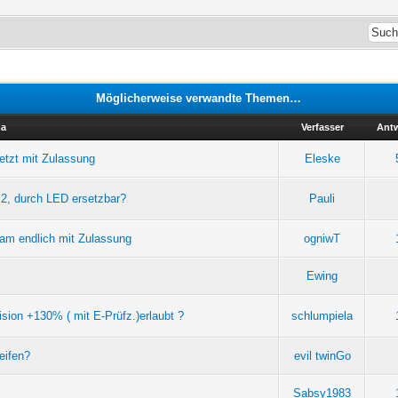
Möglicherweise verwandte Themen…
a
Verfasser
Ant
jetzt mit Zulassung
Eleske
e 2, durch LED ersetzbar?
Pauli
ram endlich mit Zulassung
ogniwT
Ewing
ision +130% ( mit E-Prüfz.)erlaubt ?
schlumpiela
eifen?
evil twinGo
Sabsy1983