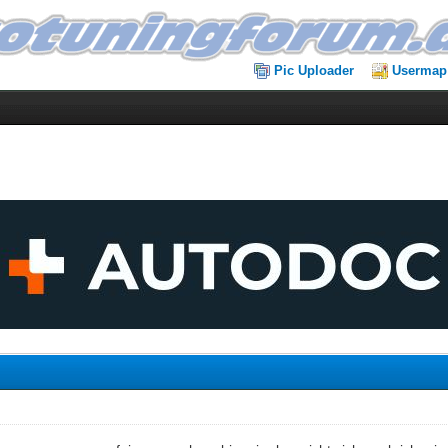
Pic Uploader
Usermap