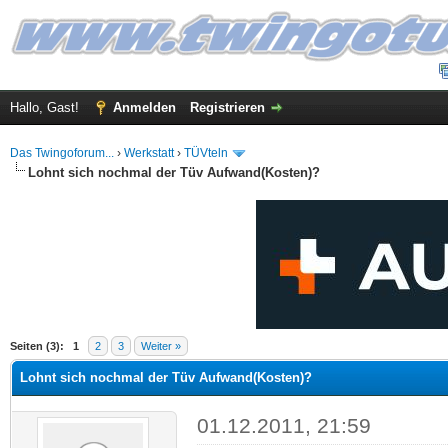
Hallo, Gast!
Anmelden
Registrieren
Das Twingoforum...
›
Werkstatt
›
TÜVteln
Lohnt sich nochmal der Tüv Aufwand(Kosten)?
 im Durchschnitt
Seiten (3):
1
2
3
Weiter »
Lohnt sich nochmal der Tüv Aufwand(Kosten)?
01.12.2011, 21:59