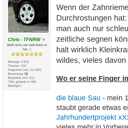
Wenn der Zahnriemen
Durchrostungen hat
man auch nur schleu
zeitliche segnen kö
Chris - TFNRW
Weiß nicht, wie viele Autos er
halt wirklich Kleinkr
hat :-)
wildes, vieles davon 
Beiträge: 8.819
Themen: 234
Registriert seit: Jul 2002
Bewertung:
52
Wo er seine Finger im
Bedankte sich: 512
795x gedankt in 480
Beiträgen
die blaue Sau
- mein 
staubt gerade etwas e
Jahrhundertprojekt xX
vieles mehr in Vorber