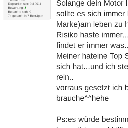
Solange dein Motor l
Registriert seit: Jul 2011
Bewertung:
3
sollte es sich imme
Bedankte sich: 0
7x gedankt in 7 Beiträgen
Marke)am leben zu h
Risiko haste immer.
findet er immer was.
Meiner hateine Top S
sich hat...und ich s
rein..
vorraus gesetzt ich
brauche^^hehe
Ps:es würde bestimmt