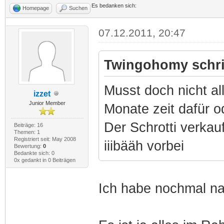
Es bedanken sich:
Homepage
Suchen
07.12.2011, 20:47
Twingohomy schri
Musst doch nicht al
izzet
Junior Member
Monate zeit dafür o
Der Schrotti verkauf
Beiträge: 16
Themen: 1
Registriert seit: May 2008
iiibääh vorbei
Bewertung:
0
Bedankte sich: 0
0x gedankt in 0 Beiträgen
Ich habe nochmal na