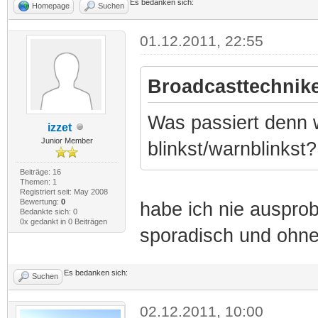
Es bedanken sich:
Homepage
Suchen
01.12.2011, 22:55
Broadcasttechnike
Was passiert denn
izzet
Junior Member
blinkst/warnblinkst?
Beiträge: 16
Themen: 1
Registriert seit: May 2008
Bewertung:
0
habe ich nie ausprob
Bedankte sich: 0
0x gedankt in 0 Beiträgen
sporadisch und ohn
Es bedanken sich:
Suchen
02.12.2011, 10:00