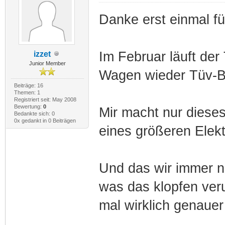
Danke erst einmal fü
Im Februar läuft der
izzet
Junior Member
Wagen wieder Tüv-B
Beiträge: 16
Themen: 1
Registriert seit: May 2008
Bewertung:
0
Mir macht nur diese
Bedankte sich: 0
0x gedankt in 0 Beiträgen
eines größeren Elek
Und das wir immer no
was das klopfen ver
mal wirklich genaue