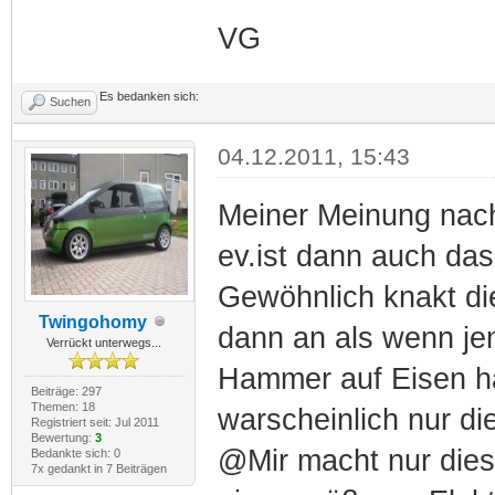
VG
Es bedanken sich:
Suchen
04.12.2011, 15:43
Meiner Meinung nach 
ev.ist dann auch da
Gewöhnlich knakt die
Twingohomy
dann an als wenn je
Verrückt unterwegs...
Hammer auf Eisen ha
Beiträge: 297
Themen: 18
warscheinlich nur d
Registriert seit: Jul 2011
Bewertung:
3
@Mir macht nur dies
Bedankte sich: 0
7x gedankt in 7 Beiträgen