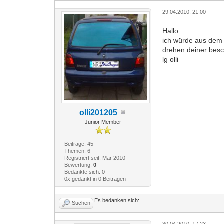
29.04.2010, 21:00
Hallo
ich würde aus dem
drehen.deiner besc
lg olli
olli201205
Junior Member
Beiträge: 45
Themen: 6
Registriert seit: Mar 2010
Bewertung:
0
Bedankte sich: 0
0x gedankt in 0 Beiträgen
Es bedanken sich:
Suchen
30.04.2010, 17:23