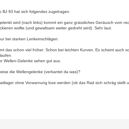
 BJ 93 hat sich folgendes zugetragen.
elenkt wird (nach links) kommt ein ganz grässliches Geräusch vom rech
kieren wollte (und gewaltsam weiter gedreht wird). Sehr laut.
ur bei starken Lenkeinschlägen.
 das schon viel früher. Schon bei leichten Kurven. Es scheint auch so
laufen.
er Wellen-Gelenke sehen gut aus.
weise die Wellengelenke (verkantet da was)?
adlager ohne Vorwarnung lose werden (ob das Rad sich schräg stellt 