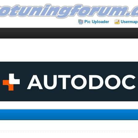
Pic Uploader
Usermap