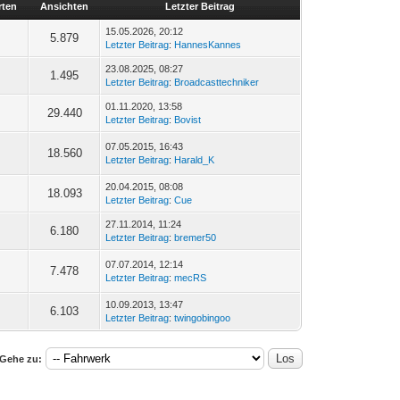
rten
Ansichten
Letzter Beitrag
15.05.2026, 20:12
5.879
Letzter Beitrag
:
HannesKannes
23.08.2025, 08:27
1.495
Letzter Beitrag
:
Broadcasttechniker
01.11.2020, 13:58
29.440
Letzter Beitrag
:
Bovist
07.05.2015, 16:43
18.560
Letzter Beitrag
:
Harald_K
20.04.2015, 08:08
18.093
Letzter Beitrag
:
Cue
27.11.2014, 11:24
6.180
Letzter Beitrag
:
bremer50
07.07.2014, 12:14
7.478
Letzter Beitrag
:
mecRS
10.09.2013, 13:47
6.103
Letzter Beitrag
:
twingobingoo
Gehe zu: