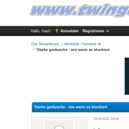
Hallo, Gast!
Anmelden
Registrieren
Das Twingoforum...
›
Werkstatt
›
Fahrwerk
Starke geräusche - wie wenn es blockiert
0 Bewertung(en) - 0 im Durchschnitt
1
2
3
4
5
Starke geräusche - wie wenn es blockiert
29.04.2010, 19:56