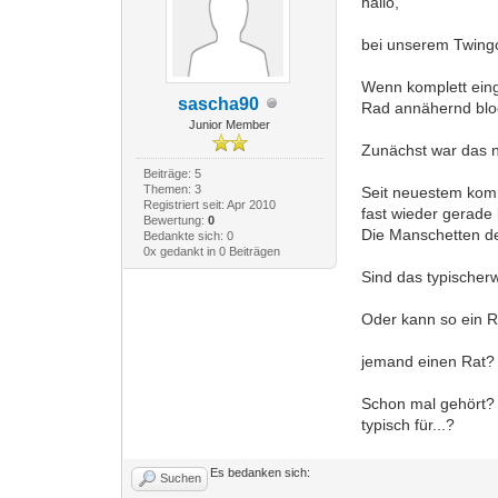
hallo,
bei unserem Twingo
Wenn komplett eing
sascha90
Rad annähernd bloc
Junior Member
Zunächst war das n
Beiträge: 5
Themen: 3
Seit neuestem kommt
Registriert seit: Apr 2010
fast wieder gerade 
Bewertung:
0
Die Manschetten d
Bedankte sich: 0
0x gedankt in 0 Beiträgen
Sind das typischer
Oder kann so ein R
jemand einen Rat?
Schon mal gehört?
typisch für...?
Es bedanken sich:
Suchen