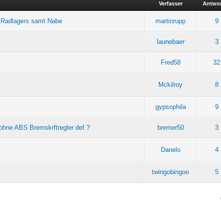
Verfasser
Antwo
s Radlagers samt Nabe
martinrupp
9
launebaer
3
Fred58
32
Mckilroy
8
gypsophila
9
 ohne ABS.Bremskrftregler def.?
bremer50
3
Danelo
4
twingobingoo
5