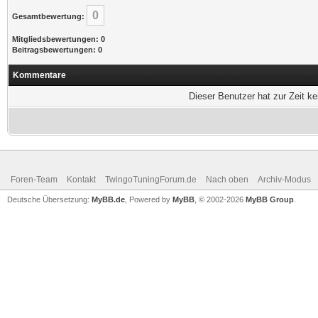
0
Gesamtbewertung:
Mitgliedsbewertungen: 0
Beitragsbewertungen: 0
Kommentare
Dieser Benutzer hat zur Zeit k
Foren-Team
Kontakt
TwingoTuningForum.de
Nach oben
Archiv-Modus
Deutsche Übersetzung:
MyBB.de
, Powered by
MyBB
, © 2002-2026
MyBB Group
.