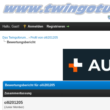
Hallo, Gast!
Anmelden
Registrieren
Das Twingoforum...
›
Profil von olli201205
Bewertungsbericht
Bewertungsbericht für olli201205
Zusammenfassung
olli201205
(Junior Member)