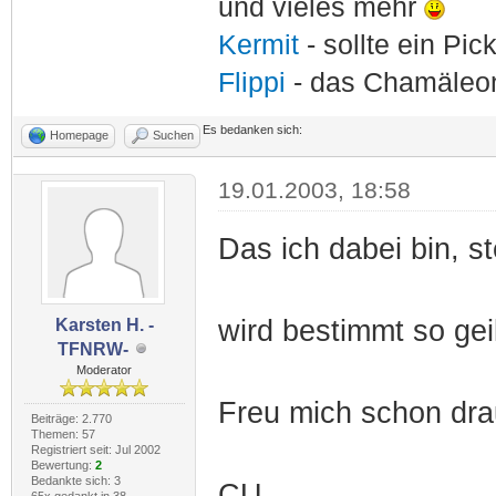
und vieles mehr
Kermit
- sollte ein Pi
Flippi
- das Chamäle
Es bedanken sich:
Homepage
Suchen
19.01.2003, 18:58
Das ich dabei bin, st
wird bestimmt so geil
Karsten H. -
TFNRW-
Moderator
Freu mich schon dra
Beiträge: 2.770
Themen: 57
Registriert seit: Jul 2002
Bewertung:
2
Bedankte sich: 3
CU
65x gedankt in 38