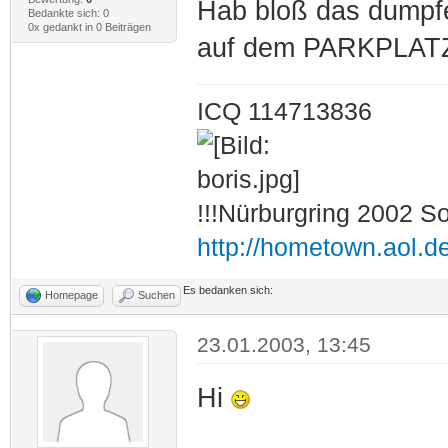
Hab bloß das dumpfe
Bedankte sich: 0
0x gedankt in 0 Beiträgen
auf dem PARKPLA
ICQ 114713836
!!!Nürburgring 2002 S
http://hometown.aol.d
Es bedanken sich:
Homepage
Suchen
23.01.2003, 13:45
Hi