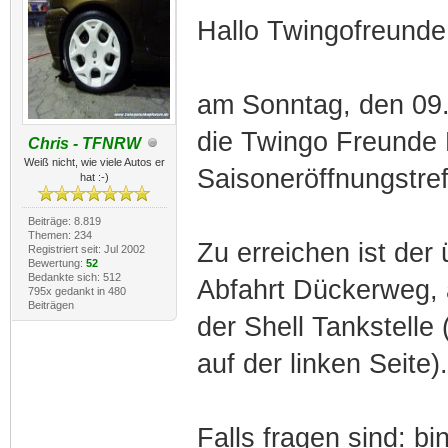
Hallo Twingofreunde
am Sonntag, den 09.
die Twingo Freunde 
Chris - TFNRW
Weiß nicht, wie viele Autos er
Saisoneröffnungstre
hat :-)
Beiträge: 8.819
Themen: 234
Zu erreichen ist der
Registriert seit: Jul 2002
Bewertung:
52
Bedankte sich: 512
Abfahrt Dückerweg, 
795x gedankt in 480
Beiträgen
der Shell Tankstell
auf der linken Seite).
Falls fragen sind: b