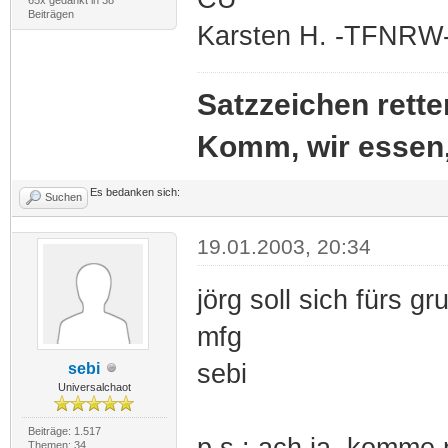
Beiträgen
Karsten H. -TFNRW
Satzzeichen rette
Komm, wir essen
Es bedanken sich:
Suchen
19.01.2003, 20:34
jörg soll sich fürs g
mfg
sebi
sebi
Universalchaot
Beiträge: 1.517
p.s.: ach ja, komme 
Themen: 34