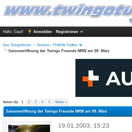
Hallo, Gast!
Anmelden
Registrieren
Das Twingoforum...
›
Termine
›
TFNRW-Treffen
Saisoneröffnung der Twingo Freunde NRW am 09. März
 im Durchschnitt
Seiten (5):
1
2
3
4
5
Weiter »
Saisoneröffnung der Twingo Freunde NRW am 09. März
19.01.2003, 15:23