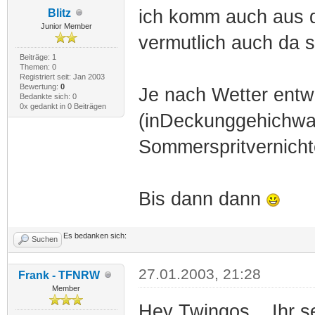
ich komm auch aus 
Blitz
Junior Member
vermutlich auch da s
Beiträge: 1
Themen: 0
Registriert seit: Jan 2003
Bewertung:
0
Je nach Wetter entw
Bedankte sich: 0
0x gedankt in 0 Beiträgen
(inDeckunggehichwar
Sommerspritvernich
Bis dann dann
Es bedanken sich:
Suchen
27.01.2003, 21:28
Frank - TFNRW
Member
Hey Twingos... Ihr sei