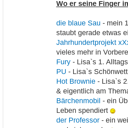
Wo er seine Finger im
die blaue Sau
- mein 
staubt gerade etwas e
Jahrhundertprojekt xX
vieles mehr in Vorber
Fury
- Lisa`s 1. Allta
PU
- Lisa`s Schönwet
Hot Brownie
- Lisa`s 2
& eigentlich am Thema
Bärchenmobil
- ein Ü
Leben spendiert
der Professor
- ein w