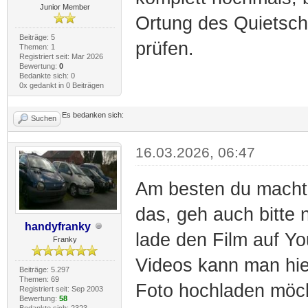
Junior Member
Ortung des Quietsch
Beiträge: 5
prüfen.
Themen: 1
Registriert seit: Mar 2026
Bewertung:
0
Bedankte sich: 0
0x gedankt in 0 Beiträgen
Es bedanken sich:
Suchen
16.03.2026, 06:47
Am besten du macht 
das, geh auch bitte 
handyfranky
lade den Film auf Yo
Franky
Videos kann man hie
Beiträge: 5.297
Themen: 69
Foto hochladen möcht
Registriert seit: Sep 2003
Bewertung:
58
Bedankte sich: 2323