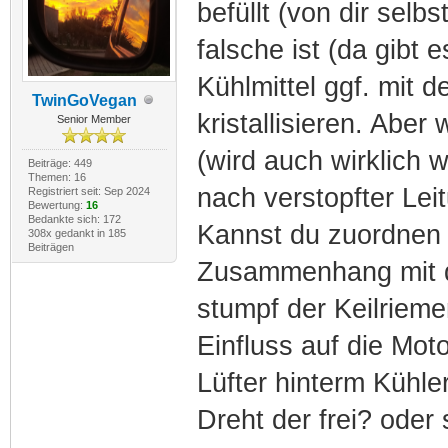
befüllt (von dir sel
falsche ist (da gibt
Kühlmittel ggf. mit 
TwinGoVegan
kristallisieren. Abe
Senior Member
(wird auch wirklich 
Beiträge: 449
Themen: 16
nach verstopfter Le
Registriert seit: Sep 2024
Bewertung:
16
Bedankte sich: 172
Kannst du zuordnen
308x gedankt in 185
Beiträgen
Zusammenhang mit de
stumpf der Keilrieme
Einfluss auf die Mo
Lüfter hinterm Kühle
Dreht der frei? oder 