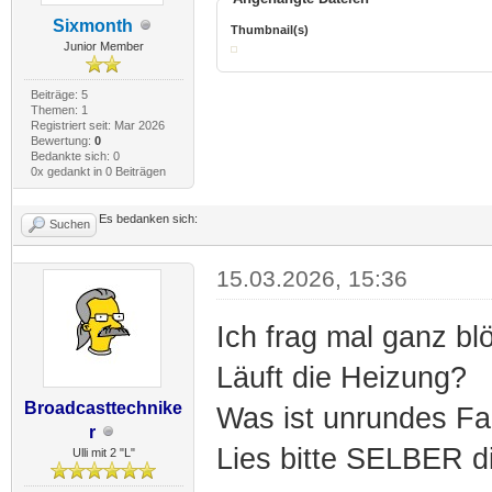
Sixmonth
Thumbnail(s)
Junior Member
Beiträge: 5
Themen: 1
Registriert seit: Mar 2026
Bewertung:
0
Bedankte sich: 0
0x gedankt in 0 Beiträgen
Es bedanken sich:
Suchen
15.03.2026, 15:36
Ich frag mal ganz b
Läuft die Heizung?
Broadcasttechnike
Was ist unrundes F
r
Lies bitte SELBER d
Ulli mit 2 "L"