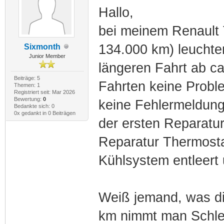
Hallo,
bei meinem Renault 
134.000 km) leuchte
Sixmonth
Junior Member
längeren Fahrt ab ca
Beiträge: 5
Fahrten keine Probl
Themen: 1
Registriert seit: Mar 2026
Bewertung:
0
keine Fehlermeldung
Bedankte sich: 0
0x gedankt in 0 Beiträgen
der ersten Reparatur
Reparatur Thermosta
Kühlsystem entleert 
Weiß jemand, was d
km nimmt man Schle