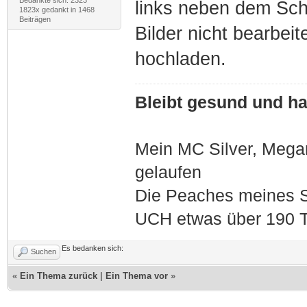
links neben dem Schr
1823x gedankt in 1468
Beiträgen
Bilder nicht bearbei
hochladen.
Bleibt gesund und hal
Mein MC Silver, Meg
gelaufen
Die Peaches meines S
UCH etwas über 190 T
Es bedanken sich:
Suchen
«
Ein Thema zurück
|
Ein Thema vor
»