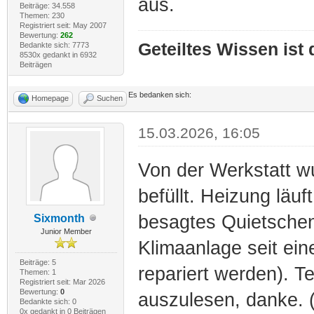
aus.
Beiträge: 34.558
Themen: 230
Registriert seit: May 2007
Bewertung:
262
Geteiltes Wissen ist
Bedankte sich: 7773
8530x gedankt in 6932
Beiträgen
Es bedanken sich:
Homepage
Suchen
15.03.2026, 16:05
Von der Werkstatt w
befüllt. Heizung läuf
besagtes Quietsche
Sixmonth
Junior Member
Klimaanlage seit ein
Beiträge: 5
repariert werden). 
Themen: 1
Registriert seit: Mar 2026
Bewertung:
0
auszulesen, danke. 
Bedankte sich: 0
0x gedankt in 0 Beiträgen