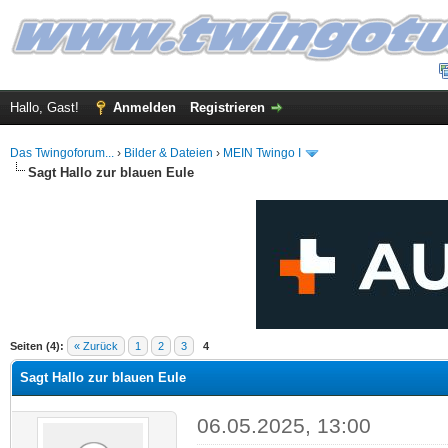
Hallo, Gast!
Anmelden
Registrieren
Das Twingoforum...
›
Bilder & Dateien
›
MEIN Twingo I
Sagt Hallo zur blauen Eule
 im Durchschnitt
Seiten (4):
« Zurück
1
2
3
4
Sagt Hallo zur blauen Eule
06.05.2025, 13:00