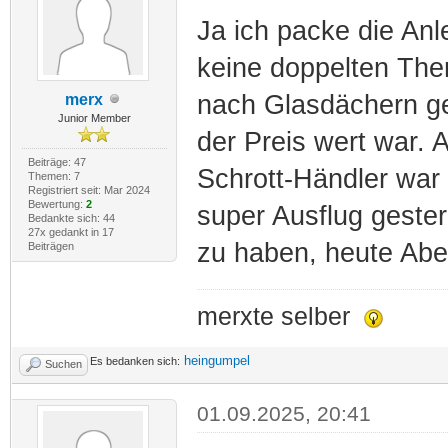
Ja ich packe die Anl
keine doppelten Th
nach Glasdächern ge
merx
Junior Member
der Preis wert war. 
Beiträge: 47
Schrott-Händler war
Themen: 7
Registriert seit: Mar 2024
Bewertung:
2
super Ausflug gester
Bedankte sich: 44
27x gedankt in 17
zu haben, heute Abe
Beiträgen
merxte selber
heingumpel
Es bedanken sich:
Suchen
01.09.2025, 20:41