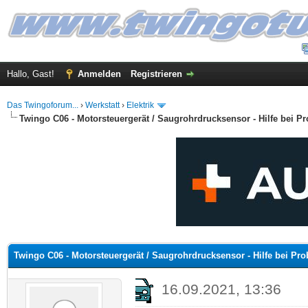
Hallo, Gast!
Anmelden
Registrieren
Das Twingoforum...
›
Werkstatt
›
Elektrik
Twingo C06 - Motorsteuergerät / Saugrohrdrucksensor - Hilfe bei 
 im Durchschnitt
Twingo C06 - Motorsteuergerät / Saugrohrdrucksensor - Hilfe bei P
16.09.2021, 13:36