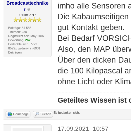
Broadcasttechnike
imho alle Sensoren 
r
Die Kabaumseitigen 
Ulli mit 2 "L"
gut Kontakt geben.
Beiträge: 34.556
Themen: 230
Bei Bedarf VORSICH
Registriert seit: May 2007
Bewertung:
262
Bedankte sich: 7773
Also, den MAP überw
8529x gedankt in 6931
Beiträgen
Über den dicken Dau
die 100 Kilopascal 
ohne Licht oder Klim
Geteiltes Wissen ist
Es bedanken sich:
Homepage
Suchen
17.09.2021, 10:57