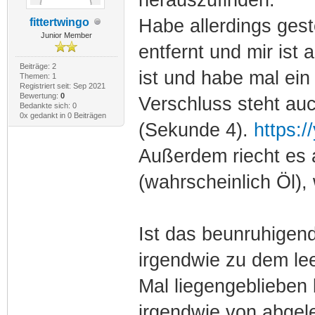
Habe allerdings ges
fittertwingo
Junior Member
entfernt und mir ist 
Beiträge: 2
ist und habe mal ei
Themen: 1
Registriert seit: Sep 2021
Bewertung:
0
Verschluss steht auc
Bedankte sich: 0
0x gedankt in 0 Beiträgen
(Sekunde 4).
https:
Außerdem riecht es
(wahrscheinlich Öl),
Ist das beunruhigen
irgendwie zu dem lee
Mal liegengeblieben
irgendwie von abgel