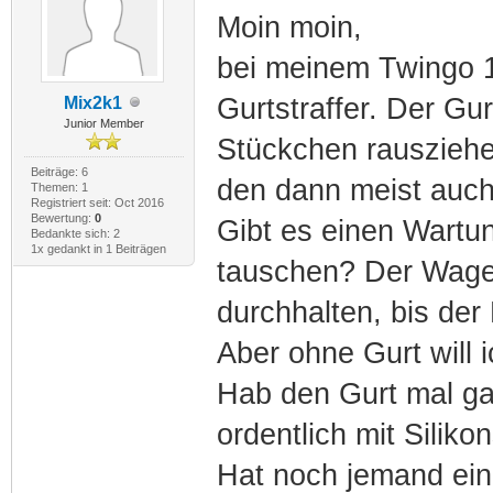
Moin moin,
bei meinem Twingo 1
Gurtstraffer. Der Gur
Mix2k1
Junior Member
Stückchen rauszieh
Beiträge: 6
den dann meist auch
Themen: 1
Registriert seit: Oct 2016
Bewertung:
0
Gibt es einen Wartun
Bedankte sich: 2
1x gedankt in 1 Beiträgen
tauschen? Der Wage
durchhalten, bis der 
Aber ohne Gurt will i
Hab den Gurt mal ga
ordentlich mit Siliko
Hat noch jemand ein