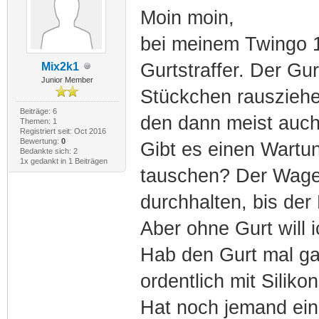
Moin moin,
bei meinem Twingo 1
Gurtstraffer. Der Gur
Mix2k1
Junior Member
Stückchen rauszieh
Beiträge: 6
den dann meist auch
Themen: 1
Registriert seit: Oct 2016
Bewertung:
0
Gibt es einen Wartun
Bedankte sich: 2
1x gedankt in 1 Beiträgen
tauschen? Der Wage
durchhalten, bis der 
Aber ohne Gurt will i
Hab den Gurt mal ga
ordentlich mit Siliko
Hat noch jemand ein