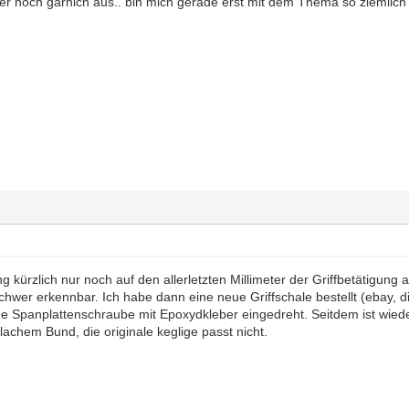
der noch garnich aus.. bin mich gerade erst mit dem Thema so ziemlich
g kürzlich nur noch auf den allerletzten Millimeter der Griffbetätigung 
hwer erkennbar. Ich habe dann eine neue Griffschale bestellt (ebay, d
e Spanplattenschraube mit Epoxydkleber eingedreht. Seitdem ist wiede
lachem Bund, die originale keglige passt nicht.