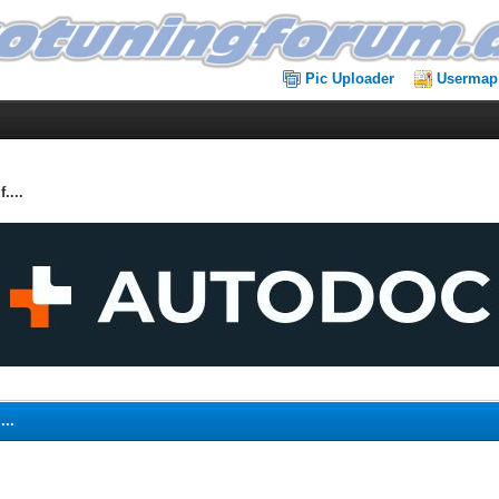
Pic Uploader
Usermap
....
...