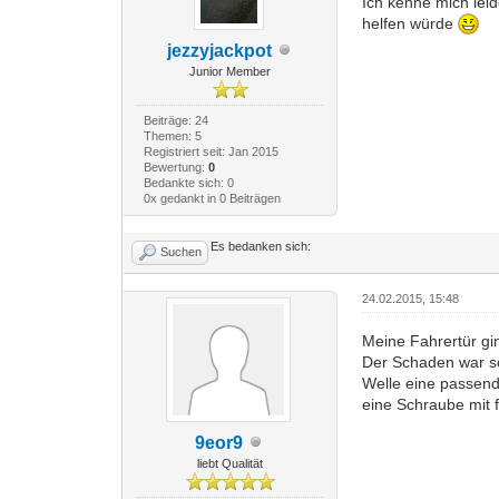
Ich kenne mich lei
helfen würde
jezzyjackpot
Junior Member
Beiträge: 24
Themen: 5
Registriert seit: Jan 2015
Bewertung:
0
Bedankte sich: 0
0x gedankt in 0 Beiträgen
Es bedanken sich:
Suchen
24.02.2015, 15:48
Meine Fahrertür gin
Der Schaden war sc
Welle eine passend
eine Schraube mit f
9eor9
liebt Qualität