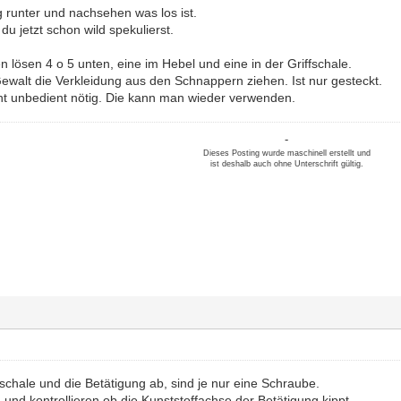
g runter und nachsehen was los ist.
 du jetzt schon wild spekulierst.
n lösen 4 o 5 unten, eine im Hebel und eine in der Griffschale.
Gewalt die Verkleidung aus den Schnappern ziehen. Ist nur gesteckt.
cht unbedient nötig. Die kann man wieder verwenden.
-
Dieses Posting wurde maschinell erstellt und
ist deshalb auch ohne Unterschrift gültig.
fschale und die Betätigung ab, sind je nur eine Schraube.
und kontrollieren ob die Kunststoffachse der Betätigung kippt.