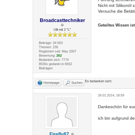
Nicht mit Silikonöl
Versuche die Betäti
Broadcasttechniker
Geteiltes Wissen is
Ulli mit 2 "L"
Beiträge: 34.563
Themen: 230
Registriert seit: May 2007
Bewertung:
262
Bedankte sich: 7774
8530x gedankt in 6932
Beiträgen
Es bedanken sich:
Homepage
Suchen
26.01.2014, 18:59
Dankeschön für eur
ich bin aufgrund d
Firefly87