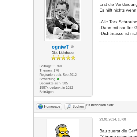
Erst die Verkleidun
Es hilft nichts wenn
-Alle Torx Schraube
-Dann mit sanfter 
-Dichtmasse ist ni
ogniwT
Dipl. Lichthuper
Beiträge: 3.760
Themen: 176
Registriert seit: Sep 2012
Bewertung:
8
Bedankte sich: 385
1587x gedankt in 1022
Beiträgen
Es bedanken sich:
Homepage
Suchen
23.01.2014, 18:08
Bau zuerst die Grif
Führung schmieren 