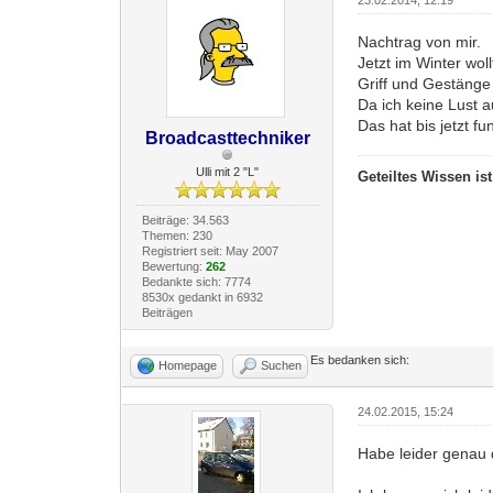
Nachtrag von mir.
Jetzt im Winter wol
Griff und Gestäng
Da ich keine Lust a
Das hat bis jetzt fun
Broadcasttechniker
Ulli mit 2 "L"
Geteiltes Wissen is
Beiträge: 34.563
Themen: 230
Registriert seit: May 2007
Bewertung:
262
Bedankte sich: 7774
8530x gedankt in 6932
Beiträgen
Es bedanken sich:
Homepage
Suchen
24.02.2015, 15:24
Habe leider genau d