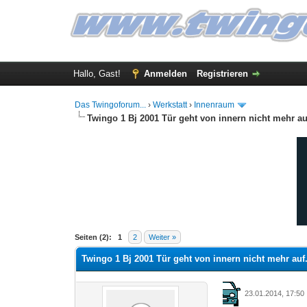
Hallo, Gast!
Anmelden
Registrieren
Das Twingoforum...
›
Werkstatt
›
Innenraum
Twingo 1 Bj 2001 Tür geht von innern nicht mehr auf
0 Bewertung(en) - 0 im Durchschnitt
1
2
3
4
5
Seiten (2):
1
2
Weiter »
Twingo 1 Bj 2001 Tür geht von innern nicht mehr auf.
23.01.2014, 17:50