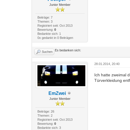
Junior Member
Beiträge: 7
Themen: 3
Registriert seit: Oct 2013
Bewertung:
0
Bedankte sich: 1
0x gedankt in 0 Beiträgen
Es bedanken sich:
Suchen
28.01.2014, 20:40
Ich hatte zweimal d
Türverkleidung en
EmZwei
Junior Member
Beiträge: 26
Themen: 2
Registriert seit: Oct 2013
Bewertung:
0
Bedankte sich: 3