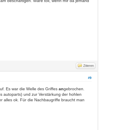
 am beschäftigen. Wäre toll, wenn mir da jemand
Zitieren
#9
auf. Es war die Welle des Griffes
an
gebrochen.
is autoparts) und zur Verstärkung der hohlen
r alles ok. Für die Nachbaugriffe braucht man