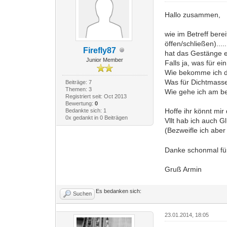
Hallo zusammen,
wie im Betreff ber
öffen/schließen)...
Firefly87
hat das Gestänge e
Junior Member
Falls ja, was für e
Wie bekomme ich d
Was für Dichtmass
Beiträge: 7
Themen: 3
Wie gehe ich am b
Registriert seit: Oct 2013
Bewertung:
0
Hoffe ihr könnt mir
Bedankte sich: 1
0x gedankt in 0 Beiträgen
Vllt hab ich auch G
(Bezweifle ich abe
Danke schonmal für 
Gruß Armin
Es bedanken sich:
Suchen
23.01.2014, 18:05