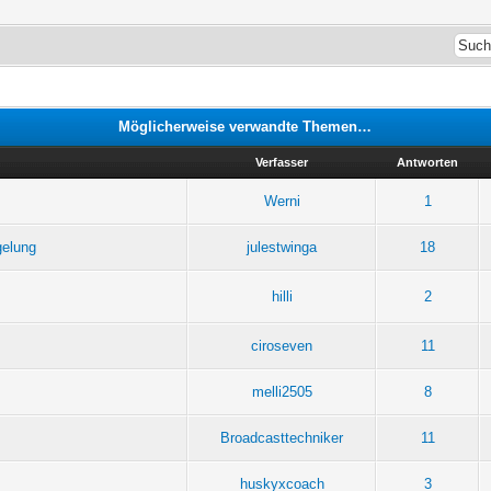
Möglicherweise verwandte Themen…
Verfasser
Antworten
Werni
1
gelung
julestwinga
18
hilli
2
ciroseven
11
melli2505
8
Broadcasttechniker
11
huskyxcoach
3