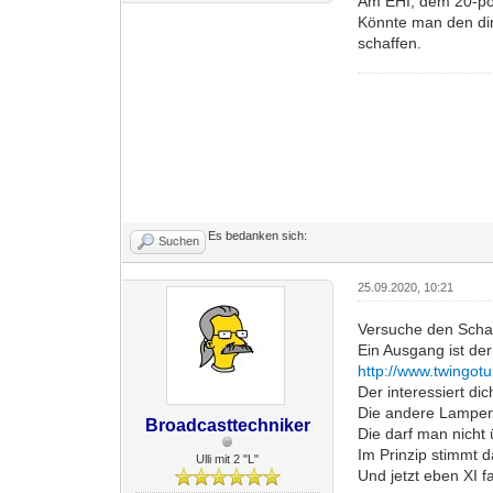
Am EHI, dem 20-poli
Könnte man den dir
schaffen.
Es bedanken sich:
Suchen
25.09.2020, 10:21
Versuche den Schal
Ein Ausgang ist der
http://www.twingot
Der interessiert di
Die andere Lampena
Broadcasttechniker
Die darf man nicht 
Im Prinzip stimmt d
Ulli mit 2 "L"
Und jetzt eben XI f