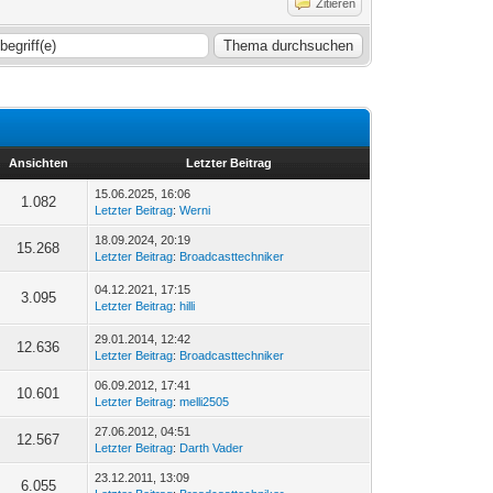
Zitieren
Ansichten
Letzter Beitrag
15.06.2025, 16:06
1.082
Letzter Beitrag
:
Werni
18.09.2024, 20:19
15.268
Letzter Beitrag
:
Broadcasttechniker
04.12.2021, 17:15
3.095
Letzter Beitrag
:
hilli
29.01.2014, 12:42
12.636
Letzter Beitrag
:
Broadcasttechniker
06.09.2012, 17:41
10.601
Letzter Beitrag
:
melli2505
27.06.2012, 04:51
12.567
Letzter Beitrag
:
Darth Vader
23.12.2011, 13:09
6.055