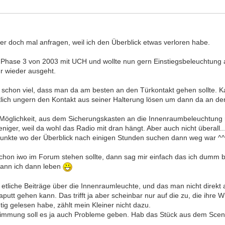
der doch mal anfragen, weil ich den Überblick etwas verloren habe.
 Phase 3 von 2003 mit UCH und wollte nun gern Einstiegsbeleuchtung a
r wieder ausgeht.
schon viel, dass man da am besten an den Türkontakt gehen sollte. Ka
tlich ungern den Kontakt aus seiner Halterung lösen um dann da an de
 Möglichkeit, aus dem Sicherungskasten an die Innenraumbeleuchtun
niger, weil da wohl das Radio mit dran hängt. Aber auch nicht überall..
 Punkte wo der Überblick nach einigen Stunden suchen dann weg war ^^
hon iwo im Forum stehen sollte, dann sag mir einfach das ich dumm bi
ann ich dann leben
 etliche Beiträge über die Innenraumleuchte, und das man nicht direkt
kaputt gehen kann. Das trifft ja aber scheinbar nur auf die zu, die ihre
tig gelesen habe, zählt mein Kleiner nicht dazu.
mmung soll es ja auch Probleme geben. Hab das Stück aus dem Scen