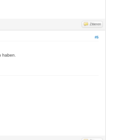
Zitieren
#5
n haben.