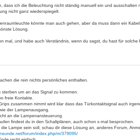
, dass ich die Beleuchtung nicht ständig manuell ein und ausschalten 
ung nicht ganz wiederspiegelt.
nnenraumleuchte könnte man auch gehen, aber da muss dann ein Kabel b
chönste Lösung.
on mal, und habe auch Verständnis, wenn du sagst, du hast für solche
Sachen die rein nichts persönliches enthalten.
u sterben um an das Signal zu kommen.
o freie Kontakte.
ips zusammen nimmt wird klar dass das Türkontaktsignal auch irgend
wie der Lampenausgang.
icht an die Lampenansteuerung.
aufen findest du in den Schaltplänen, auch schon x-mal besprochen.
die Lampe sein soll, schau dir diese Lösung an, anderes Forum, Anme
freunde.net/forum/index.php/m/379095/
Ende recht einfach.