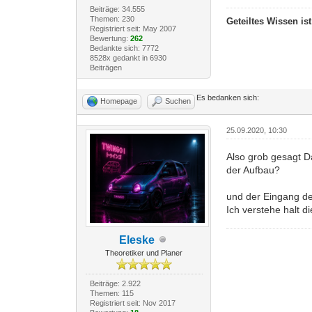
Beiträge: 34.555
Themen: 230
Geteiltes Wissen is
Registriert seit: May 2007
Bewertung:
262
Bedankte sich: 7772
8528x gedankt in 6930
Beiträgen
Es bedanken sich:
Homepage
Suchen
25.09.2020, 10:30
Also grob gesagt D
der Aufbau?
und der Eingang de
Ich verstehe halt d
Eleske
Theoretiker und Planer
Beiträge: 2.922
Themen: 115
Registriert seit: Nov 2017