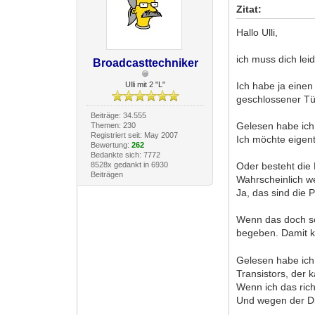
Zitat:
Hallo Ulli,
ich muss dich lei
Broadcasttechniker
Ulli mit 2 "L"
Ich habe ja einen
geschlossener Tü
Beiträge: 34.555
Gelesen habe ich 
Themen: 230
Registriert seit: May 2007
Ich möchte eigen
Bewertung:
262
Bedankte sich: 7772
8528x gedankt in 6930
Oder besteht die
Beiträgen
Wahrscheinlich we
Ja, das sind die
Wenn das doch sc
begeben. Damit k
Gelesen habe ich
Transistors, der 
Wenn ich das rich
Und wegen der Di