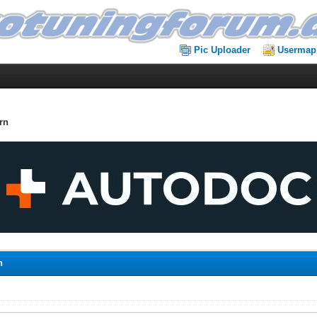
Pic Uploader
Usermap
rn
n