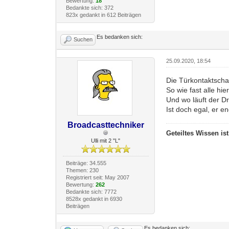
Bewertung:
18
Bedankte sich: 372
823x gedankt in 612 Beiträgen
Es bedanken sich:
Suchen
25.09.2020, 18:54
Die Türkontaktsch
So wie fast alle h
Und wo läuft der D
Ist doch egal, er e
Broadcasttechniker
Geteiltes Wissen is
Ulli mit 2 "L"
Beiträge: 34.555
Themen: 230
Registriert seit: May 2007
Bewertung:
262
Bedankte sich: 7772
8528x gedankt in 6930
Beiträgen
Es bedanken sich: