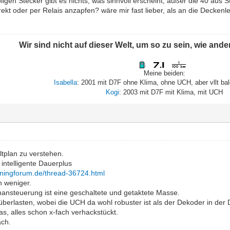
gen Stecker gibt es nichts, was sinnvoll erscheint, außer die 40 aus S
ekt oder per Relais anzapfen? wäre mir fast lieber, als an die Decke
Wir sind nicht auf dieser Welt, um so zu sein, wie and
Meine beiden:
Isabella
: 2001 mit D7F ohne Klima, ohne UCH, aber vllt ba
Kogi
: 2003 mit D7F mit Klima, mit UCH
tplan zu verstehen.
 intelligente Dauerplus
uningforum.de/thread-36724.html
ch weniger.
nsteuerung ist eine geschaltete und getaktete Masse.
überlasten, wobei die UCH da wohl robuster ist als der Dekoder in der
as, alles schon x-fach verhackstückt.
ach.