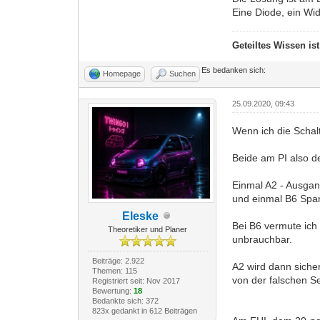
Eine Diode, ein Wid
Geteiltes Wissen is
Es bedanken sich:
Homepage
Suchen
25.09.2020, 09:43
Wenn ich die Schal
Beide am PI also d
Einmal A2 - Ausga
und einmal B6 Spa
Eleske
Bei B6 vermute ich
Theoretiker und Planer
unbrauchbar.
Beiträge: 2.922
A2 wird dann siche
Themen: 115
von der falschen Se
Registriert seit: Nov 2017
Bewertung:
18
Bedankte sich: 372
823x gedankt in 612 Beiträgen