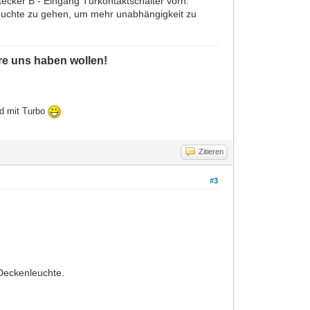
tecker B - Eingang Türkontaktschalter vorn.
nleuchte zu gehen, um mehr unabhängigkeit zu
ere uns haben wollen!
ld mit Turbo
Zitieren
#3
 Deckenleuchte.