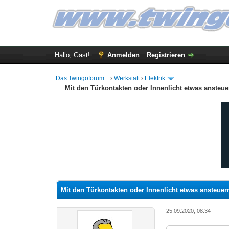
Hallo, Gast!
Anmelden
Registrieren
Das Twingoforum...
›
Werkstatt
›
Elektrik
Mit den Türkontakten oder Innenlicht etwas ansteue
0 Bewertung(en) - 0 im Durchschnitt
1
2
3
4
5
Mit den Türkontakten oder Innenlicht etwas ansteuer
25.09.2020, 08:34