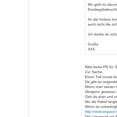
Mir geht es darum
Einstiegsbeleucht
An die hintere I
auch nicht die s
Ich danke dir sch
Grüße
XXX
Bitte keine PN für 
Zur Sache.
Einen Tod musst d
Da gibt es nirgendw
Wenn man seinen Gr
Übrigens genauso 
Geh da dran und n
Wo die Kabel langl
Wenn es unbedingt 
http://www.espace-
Die Lösung ist am 