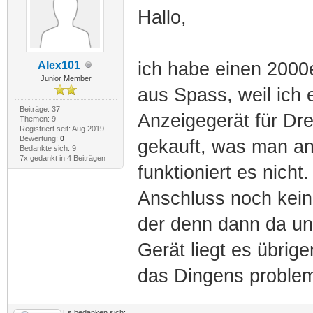
Hallo,
ich habe einen 2000
Alex101
Junior Member
aus Spass, weil ich
Beiträge: 37
Anzeigegerät für Dr
Themen: 9
Registriert seit: Aug 2019
Bewertung:
0
gekauft, was man an
Bedankte sich: 9
7x gedankt in 4 Beiträgen
funktioniert es nich
Anschluss noch kein 
der denn dann da u
Gerät liegt es übrig
das Dingens proble
Es bedanken sich: