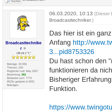
Suchen
06.03.2020, 10:13
(Dieser 
Broadcasttechniker
.)
Das hier ist ein gan
Anfang
http://www.t
Broadcasttechnike
r
3...pid8753326
Ulli mit 2 "L"
Du hast schon den "
Beiträge: 34.556
Themen: 230
funktionieren da nich
Registriert seit: May 2007
Bewertung:
262
Bisheriger Erfahrung:
Bedankte sich: 7773
8529x gedankt in 6931
Beiträgen
Funktion.
https://www.twingot