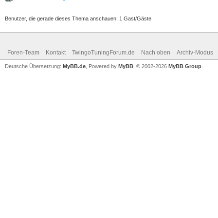
Benutzer, die gerade dieses Thema anschauen: 1 Gast/Gäste
Foren-Team
Kontakt
TwingoTuningForum.de
Nach oben
Archiv-Modus
Deutsche Übersetzung:
MyBB.de
, Powered by
MyBB
, © 2002-2026
MyBB Group
.