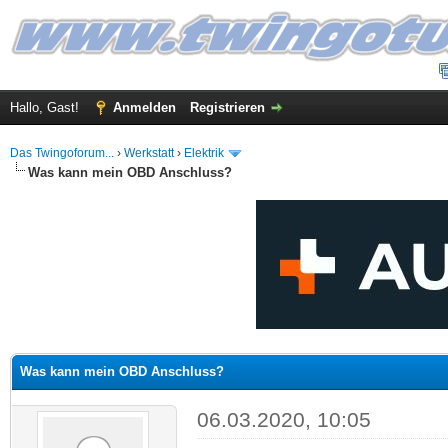
Hallo, Gast!
Anmelden
Registrieren
Das Twingoforum...
›
Werkstatt
›
Elektrik
Was kann mein OBD Anschluss?
 im Durchschnitt
Was kann mein OBD Anschluss?
06.03.2020, 10:05