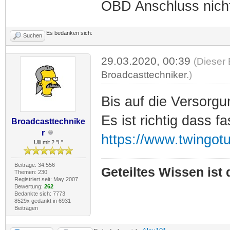
OBD Anschluss nich
Es bedanken sich:
Suchen
29.03.2020, 00:39
(Dieser 
Broadcasttechniker
.)
Bis auf die Versorgu
Es ist richtig dass fa
Broadcasttechnike
r
https://www.twingot
Ulli mit 2 "L"
Beiträge: 34.556
Geteiltes Wissen ist
Themen: 230
Registriert seit: May 2007
Bewertung:
262
Bedankte sich: 7773
8529x gedankt in 6931
Beiträgen