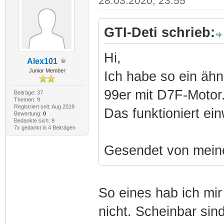
28.03.2020, 23:55
GTI-Deti schrieb:
Hi,
Alex101
Junior Member
Ich habe so ein ähn
99er mit D7F-Motor
Beiträge: 37
Themen: 9
Registriert seit: Aug 2019
Das funktioniert ein
Bewertung:
0
Bedankte sich: 9
7x gedankt in 4 Beiträgen
Gesendet von mein
So eines hab ich mir 
nicht. Scheinbar sin