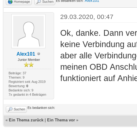
Alex101
Es bedanken sich:
Homepage
Suchen
29.03.2020, 00:47
Ok, danke. Dann ver
keine Verbindung auf
aber alle Verbindung
Alex101
Junior Member
meinen OBD Anschlus
Beiträge: 37
funktioniert auf Anh
Themen: 9
Registriert seit: Aug 2019
Bewertung:
0
Bedankte sich: 9
7x gedankt in 4 Beiträgen
Es bedanken sich:
Suchen
«
Ein Thema zurück
|
Ein Thema vor
»