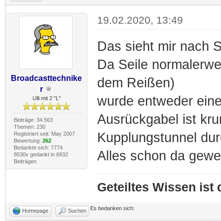
19.02.2020, 13:49
Das sieht mir nach Se
Da Seile normalerwei
Broadcasttechnike
dem Reißen)
r
wurde entweder eine
Ulli mit 2 "L"
Ausrückgabel ist kr
Beiträge: 34.563
Themen: 230
Kupplungstunnel dur
Registriert seit: May 2007
Bewertung:
262
Bedankte sich: 7774
Alles schon da gewe
8530x gedankt in 6932
Beiträgen
Geteiltes Wissen ist
Es bedanken sich:
Homepage
Suchen