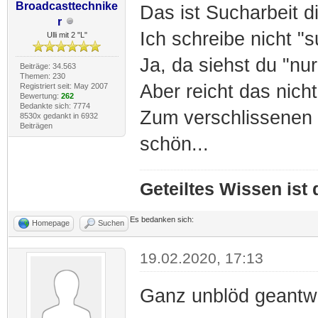
Broadcasttechnike
Das ist Sucharbeit d
r
Ich schreibe nicht "
Ulli mit 2 "L"
Ja, da siehst du "nu
Beiträge: 34.563
Themen: 230
Aber reicht das nich
Registriert seit: May 2007
Bewertung:
262
Bedankte sich: 7774
Zum verschlissenen P
8530x gedankt in 6932
Beiträgen
schön...
Geteiltes Wissen ist
Es bedanken sich:
Homepage
Suchen
19.02.2020, 17:13
Ganz unblöd geantw