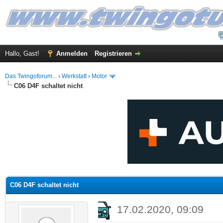
Hallo, Gast!
Anmelden
Registrieren
Das Twingoforum...
›
Werkstatt
›
Motor
C06 D4F schaltet nicht
 im Durchschnitt
C06 D4F schaltet nicht
17.02.2020, 09:09