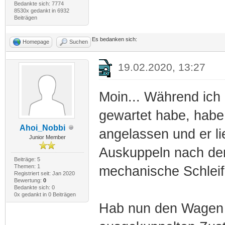
Bedankte sich: 7774
8530x gedankt in 6932
Beiträgen
Es bedanken sich:
Homepage
Suchen
19.02.2020, 13:27
Moin... Während ich
gewartet habe, habe
Ahoi_Nobbi
angelassen und er li
Junior Member
Auskuppeln nach dem
Beiträge: 5
Themen: 1
mechanische Schleif
Registriert seit: Jan 2020
Bewertung:
0
Bedankte sich: 0
0x gedankt in 0 Beiträgen
Hab nun den Wagen a