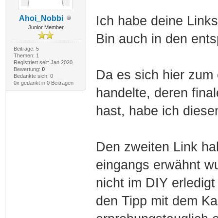
Ich habe deine Links
Ahoi_Nobbi
Junior Member
Bin auch in den ent
Beiträge: 5
Themen: 1
Registriert seit: Jan 2020
Bewertung:
0
Da es sich hier zum
Bedankte sich: 0
0x gedankt in 0 Beiträgen
handelte, deren fin
hast, habe ich diese
Den zweiten Link hab
eingangs erwähnt wu
nicht im DIY erledig
den Tipp mit dem Ka