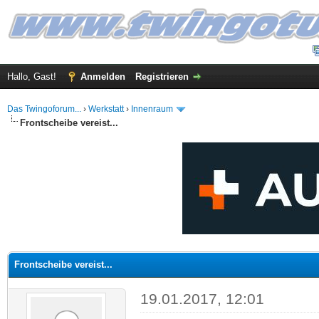
Hallo, Gast!
Anmelden
Registrieren
Das Twingoforum...
›
Werkstatt
›
Innenraum
Frontscheibe vereist...
 im Durchschnitt
Frontscheibe vereist...
19.01.2017, 12:01