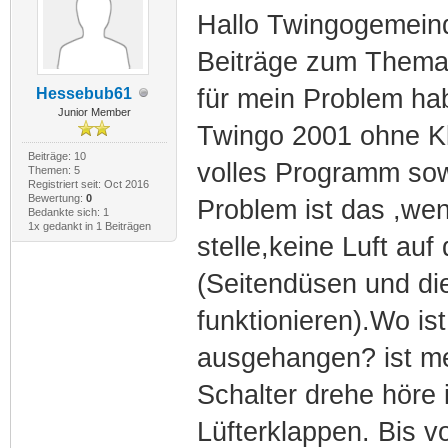
Hallo Twingogemeind
Beiträge zum Thema 
für mein Problem ha
Hessebub61
Junior Member
Twingo 2001 ohne Kli
Beiträge: 10
volles Programm sow
Themen: 5
Registriert seit: Oct 2016
Bewertung:
0
Problem ist das ,we
Bedankte sich: 1
1x gedankt in 1 Beiträgen
stelle,keine Luft auf
(Seitendüsen und die
funktionieren).Wo is
ausgehangen? ist me
Schalter drehe höre 
Lüfterklappen. Bis v