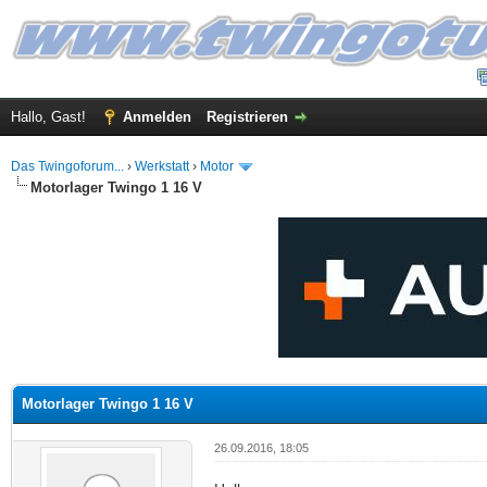
Hallo, Gast!
Anmelden
Registrieren
Das Twingoforum...
›
Werkstatt
›
Motor
Motorlager Twingo 1 16 V
 im Durchschnitt
Motorlager Twingo 1 16 V
26.09.2016, 18:05