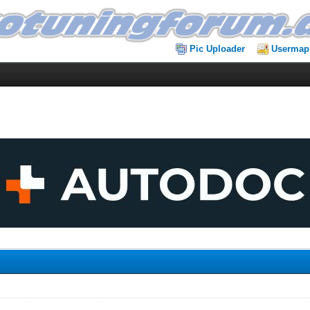
Pic Uploader
Usermap