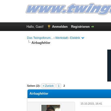
Hallo, Gast!
Anmelden
Registrieren
Das Twingoforum...
›
Werkstatt
›
Elektrik
Airbagfehler
0 Bewertung(en) - 0 im Durchschnitt
1
2
3
4
5
Seiten (2):
« Zurück
1
2
Airbagfehler
15.10.2015, 16:41