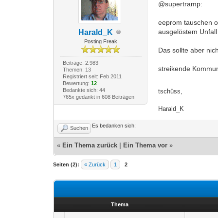
@supertramp:
eeprom tauschen o
ausgelöstem Unfall 
Harald_K
Posting Freak
Das sollte aber nic
Beiträge: 2.983
streikende Kommunik
Themen: 13
Registriert seit: Feb 2011
Bewertung:
12
Bedankte sich: 44
tschüss,
765x gedankt in 608 Beiträgen
Harald_K
Es bedanken sich:
Suchen
«
Ein Thema zurück
|
Ein Thema vor
»
Seiten (2):
« Zurück
1
2
Thema