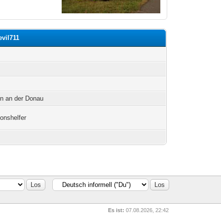
evil711
h
en an der Donau
ionshelfer
Es ist:
07.08.2026, 22:42