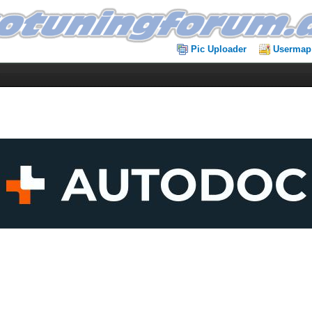
Pic Uploader
Usermap