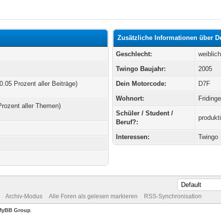
Zusätzliche Informationen über D
Geschlecht:
weiblic
Twingo Baujahr:
2005
0.05 Prozent aller Beiträge)
Dein Motorcode:
D7F
Wohnort:
Friding
Prozent aller Themen)
Schüler / Student /
produkt
Beruf?:
Interessen:
Twingo
Archiv-Modus
Alle Foren als gelesen markieren
RSS-Synchronisation
MyBB Group
.