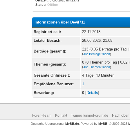
Ortszeit:
07.08.2026 um 23:42
Status:
Offline
Informationen über Devil711
Registriert seit:
22.11.2013
Letzter Besuch:
28.06.2026, 21:09
213 (0,05 Beiträge pro Tag | 
Beiträge (gesamt):
(
Alle Beiträge finden
)
8 (0 Themen pro Tag | 0.02 
Themen (gesamt):
(
Alle Themen finden
)
Gesamte Onlinezeit:
4 Tage, 40 Minuten
Empfohlene Benutzer:
1
Bewertung:
0
[
Details
]
Foren-Team
Kontakt
TwingoTuningForum.de
Nach oben
Deutsche Übersetzung:
MyBB.de
, Powered by
MyBB
, © 2002-2026