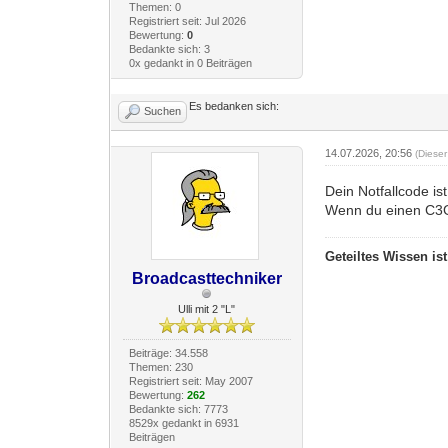
Themen: 0
Registriert seit: Jul 2026
Bewertung:
0
Bedankte sich: 3
0x gedankt in 0 Beiträgen
Es bedanken sich:
Suchen
14.07.2026, 20:56
(Diese
Dein Notfallcode is
Wenn du einen C3G 
Geteiltes Wissen is
Broadcasttechniker
Ulli mit 2 "L"
Beiträge: 34.558
Themen: 230
Registriert seit: May 2007
Bewertung:
262
Bedankte sich: 7773
8529x gedankt in 6931
Beiträgen