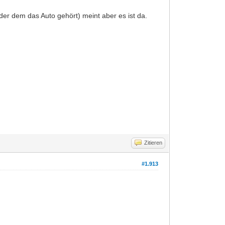
er dem das Auto gehört) meint aber es ist da.
Zitieren
#1.913
.