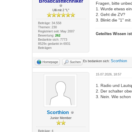
Broadcasttechniker
Fragen, bitte unbe
1. Wurde etwas ei
Ulli mit 2 "L"
2. Geht die ZV?
3. Blinkt die "1" m
Beiträge: 34.558
Themen: 230
Registriert seit: May 2007
Geteiltes Wissen is
Bewertung:
262
Bedankte sich: 7773
8529x gedankt in 6931
Beiträgen
Scorthion
Es bedanken sich:
Homepage
Suchen
15.07.2026, 18:57
1. Radio und Lautsp
2. Der schalter ob
3. Nein. Wie schon 
Scorthion
Junior Member
Beiträge: 4