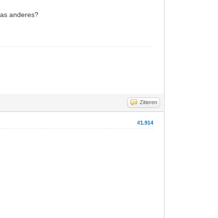
was anderes?
Zitieren
#1.914