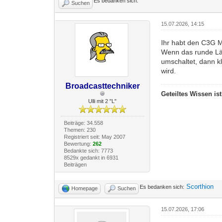
Es bedanken sich:
Suchen
15.07.2026, 14:15
Ihr habt den C3G M
Wenn das runde Lämp
umschaltet, dann k
wird.
Broadcasttechniker
Geteiltes Wissen is
Ulli mit 2 "L"
Beiträge: 34.558
Themen: 230
Registriert seit: May 2007
Bewertung:
262
Bedankte sich: 7773
8529x gedankt in 6931
Beiträgen
Scorthion
Es bedanken sich:
Homepage
Suchen
15.07.2026, 17:06