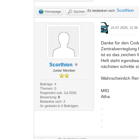
Scorthion
Es bedanken sich:
Homepage
Suchen
15.07.2026, 12:36
Danke für den Code
Zentralverrieglung
ist es das zeichen
Heft steht irgendw
Scorthion
nächsten schritte s
Junior Member
Wahrscheinlich Re
Beiträge: 4
Themen: 0
MfG
Registriert seit: Jul 2026
Atha
Bewertung:
0
Bedankte sich: 3
0x gedankt in 0 Beiträgen