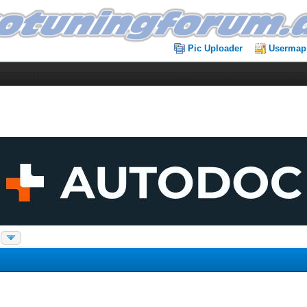
Pic Uploader
Usermap