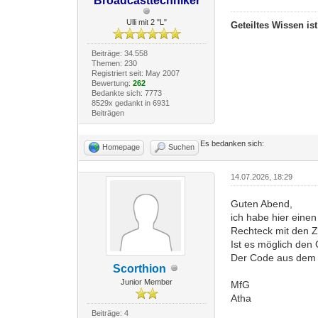
Broadcasttechniker
Ulli mit 2 "L"
Geteiltes Wissen is
Beiträge: 34.558
Themen: 230
Registriert seit: May 2007
Bewertung:
262
Bedankte sich: 7773
8529x gedankt in 6931
Beiträgen
Es bedanken sich:
Homepage
Suchen
14.07.2026, 18:29
Guten Abend,
ich habe hier eine
Rechteck mit den Za
Ist es möglich den
Der Code aus dem 
Scorthion
Junior Member
MfG
Atha
Beiträge: 4