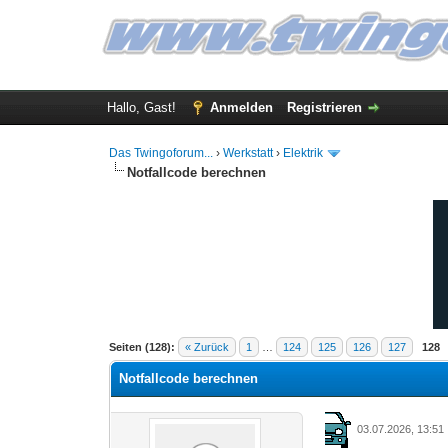
Hallo, Gast!
Anmelden
Registrieren
Das Twingoforum...
›
Werkstatt
›
Elektrik
Notfallcode berechnen
1 Bewertung(en) - 5 im Durchschnitt
1
2
3
4
5
Seiten (128):
« Zurück
1
…
124
125
126
127
128
Notfallcode berechnen
03.07.2026, 13:51