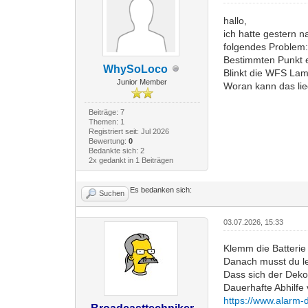
hallo,
ich hatte gestern n
folgendes Problem:
Bestimmten Punkt e
WhySoLoco
Blinkt die WFS Lam
Junior Member
Woran kann das li
Beiträge: 7
Themen: 1
Registriert seit: Jul 2026
Bewertung:
0
Bedankte sich: 2
2x gedankt in 1 Beiträgen
Es bedanken sich:
Suchen
03.07.2026, 15:33
Klemm die Batterie
Danach musst du le
Dass sich der Deko
Dauerhafte Abhilfe 
https://www.alarm-