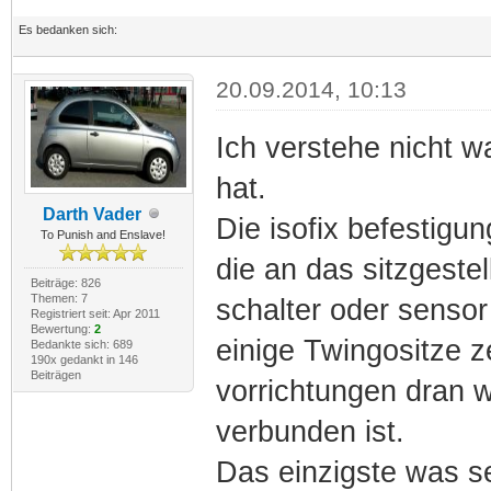
Es bedanken sich:
20.09.2014, 10:13
Ich verstehe nicht w
hat.
Darth Vader
Die isofix befestigun
To Punish and Enslave!
die an das sitzgestel
Beiträge: 826
Themen: 7
schalter oder sensor 
Registriert seit: Apr 2011
Bewertung:
2
einige Twingositze z
Bedankte sich: 689
190x gedankt in 146
Beiträgen
vorrichtungen dran 
verbunden ist.
Das einzigste was s