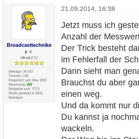
21.09.2014, 16:38
Jetzt muss ich geste
Anzahl der Messwerte
Broadcasttechnike
Der Trick besteht da
r
im Fehlerfall der Sch
Ulli mit 2 "L"
Dann sieht man gena
Beiträge: 34.557
Themen: 230
Brauchst du aber gar
Registriert seit: May 2007
Bewertung:
262
Bedankte sich: 7773
einen weg.
8529x gedankt in 6931
Beiträgen
Und da kommt nur di
Du kannst ja nochma
wackeln.