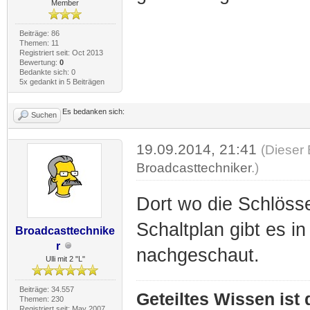
Member
Beiträge: 86
Themen: 11
Registriert seit: Oct 2013
Bewertung:
0
Bedankte sich: 0
5x gedankt in 5 Beiträgen
Es bedanken sich:
Suchen
19.09.2014, 21:41
(Dieser 
Broadcasttechniker
.)
Dort wo die Schlösse
Schaltplan gibt es in
Broadcasttechnike
r
nachgeschaut.
Ulli mit 2 "L"
Beiträge: 34.557
Geteiltes Wissen ist
Themen: 230
Registriert seit: May 2007