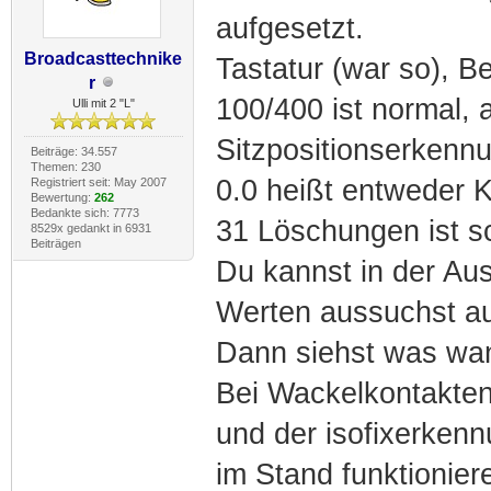
aufgesetzt.
Broadcasttechnike
Tastatur (war so), 
r
100/400 ist normal, 
Ulli mit 2 "L"
Sitzpositionserkenn
Beiträge: 34.557
Themen: 230
0.0 heißt entweder K
Registriert seit: May 2007
Bewertung:
262
Bedankte sich: 7773
31 Löschungen ist 
8529x gedankt in 6931
Beiträgen
Du kannst in der Au
Werten aussuchst a
Dann siehst was wann
Bei Wackelkontakten
und der isofixerkenn
im Stand funktionier