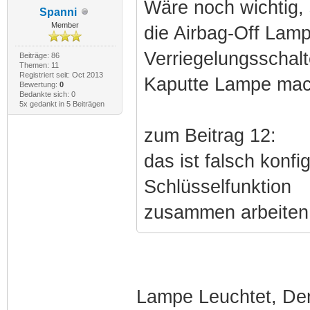
Wäre noch wichtig, 
Spanni
Member
die Airbag-Off Lam
Verriegelungsschalt
Beiträge: 86
Themen: 11
Registriert seit: Oct 2013
Kaputte Lampe mach
Bewertung:
0
Bedankte sich: 0
5x gedankt in 5 Beiträgen
zum Beitrag 12:
das ist falsch konfig
Schlüsselfunktion
zusammen arbeiten.
Lampe Leuchtet, Den