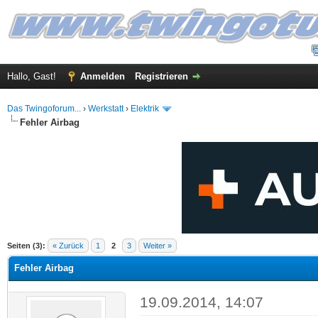
Hallo, Gast!
Anmelden
Registrieren
Das Twingoforum...
›
Werkstatt
›
Elektrik
Fehler Airbag
 im Durchschnitt
Seiten (3):
« Zurück
1
2
3
Weiter »
Fehler Airbag
19.09.2014, 14:07