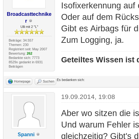
Isofixerkennung auf
Broadcasttechnike
Oder auf dem Rücks
r
Gibt es Airbags für 
Ulli mit 2 "L"
Zum Logging, ja.
Beiträge: 34.557
Themen: 230
Registriert seit: May 2007
Bewertung:
262
Geteiltes Wissen ist
Bedankte sich: 7773
8529x gedankt in 6931
Beiträgen
Es bedanken sich:
Homepage
Suchen
19.09.2014, 19:08
Aber wo sitzen die iso
Und warum Fehler iso
gleichzeitig? Gibt's
Spanni