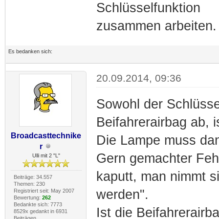
Schlüsselfunktion
zusammen arbeiten. 
Es bedanken sich:
20.09.2014, 09:36
Sowohl der Schlüssel
Beifahrerairbag ab, 
Broadcasttechnike
Die Lampe muss dan
r
Gern gemachter Fehle
Ulli mit 2 "L"
kaputt, man nimmt si
Beiträge: 34.557
Themen: 230
werden".
Registriert seit: May 2007
Bewertung:
262
Bedankte sich: 7773
Ist die Beifahrerairb
8529x gedankt in 6931
Beiträgen