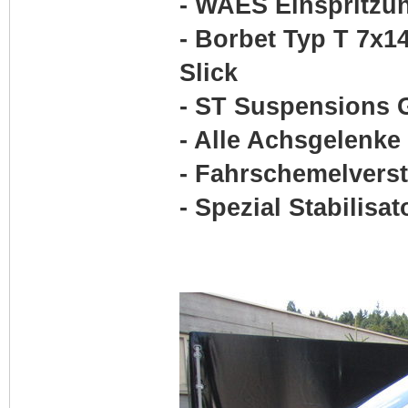
- WAES Einspritzu
- Borbet Typ T 7x1
Slick
- ST Suspensions 
- Alle Achsgelenke
- Fahrschemelvers
- Spezial Stabilisat