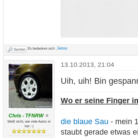
Jenss
Es bedanken sich:
Suchen
13.10.2013, 21:04
Uih, uih! Bin gespa
Wo er seine Finger im
Chris - TFNRW
die blaue Sau
- mein 
Weiß nicht, wie viele Autos er
hat :-)
staubt gerade etwas e