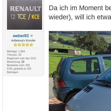
Da ich im Moment be
wieder), will ich et
weber83
Aufladung's Künstler
Beiträge: 1.904
Themen: 32
Registriert seit: Apr 2011
Bewertung:
13
Bedankte sich: 591
578x gedankt in 325
Beiträgen