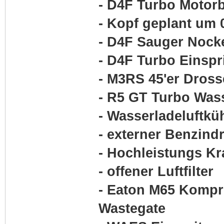
- D4F Turbo Motorb
- Kopf geplant um
- D4F Sauger Nock
- D4F Turbo Einspr
- M3RS 45'er Dross
- R5 GT Turbo Was
- Wasserladeluftkü
- externer Benzind
- Hochleistungs Kr
- offener Luftfilter
- Eaton M65 Kompr
Wastegate