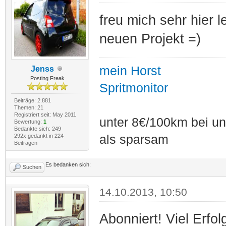
freu mich sehr hier l
neuen Projekt =)
mein Horst
Jenss
Posting Freak
Spritmonitor
Beiträge: 2.881
Themen: 21
Registriert seit: May 2011
unter 8€/100km bei unt
Bewertung:
1
Bedankte sich: 249
292x gedankt in 224
als sparsam
Beiträgen
Es bedanken sich:
Suchen
14.10.2013, 10:50
Abonniert! Viel Erfol