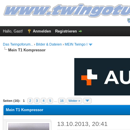
Hallo, Gast!
Anmelden
Registrieren
Das Twingoforum...
›
Bilder & Dateien
›
MEIN Twingo I
Mein T1 Kompressor
.5 im Durchschnitt
Seiten (16):
1
2
3
4
5
…
16
Weiter »
Mein T1 Kompressor
13.10.2013, 20:41