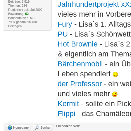
Beiträge: 8.819
Jahrhundertprojekt xX
Themen: 234
Registriert seit: Jul 2002
vieles mehr in Vorber
Bewertung:
52
Bedankte sich: 512
795x gedankt in 480
Fury
- Lisa`s 1. Allta
Beiträgen
PU
- Lisa`s Schönwet
Hot Brownie
- Lisa`s 2
& eigentlich am Thema
Bärchenmobil
- ein Ü
Leben spendiert
der Professor
- ein w
und vieles mehr
Kermit
- sollte ein Pi
Flippi
- das Chamäle
Es bedanken sich:
Homepage
Suchen