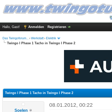
Hallo, Gast!
Anmelden
Registrieren
Das Twingoforum...
›
Werkstatt
›
Elektrik
Twingo I Phase 1 Tacho in Twingo I Phase 2
 im Durchschnitt
Twingo I Phase 1 Tacho in Twingo I Phase 2
08.01.2012, 00:22
Soelen