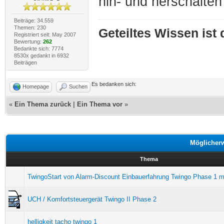
hin- und herschalten
Beiträge: 34.559
Themen: 230
Geteiltes Wissen ist
Registriert seit: May 2007
Bewertung:
262
Bedankte sich: 7774
8530x gedankt in 6932
Beiträgen
Es bedanken sich:
Homepage
Suchen
«
Ein Thema zurück
|
Ein Thema vor
»
Möglicher
Thema
TwingoStart von Alarm-Discount Einbauerfahrung Twingo Phase 1 m
UCH / Komfortsteuergerät Twingo II Phase 2
helligkeit tacho twingo 1