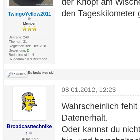
der Knopf am Wische
den Tageskilometer 
TwingoYellow2011
Member
Beiträge: 249
Themen: 31
Registriert seit: Dec 2010
Bewertung:
2
Bedankte sich: 4
9x gedankt in 9 Beiträgen
Es bedanken sich:
Suchen
08.01.2012, 12:23
Wahrscheinlich fehlt
Datenerhalt.
Broadcasttechnike
Oder kannst du nich
r
Ulli mit 2 "L"