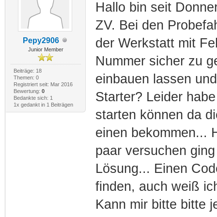
Hallo bin seit Donn
ZV. Bei den Probefah
der Werkstatt mit Fe
Pepy2906
Junior Member
Nummer sicher zu g
Beiträge: 18
einbauen lassen und 
Themen: 0
Registriert seit: Mar 2016
Bewertung:
0
Starter? Leider habe
Bedankte sich: 1
1x gedankt in 1 Beiträgen
starten können da di
einen bekommen... H
paar versuchen ging e
Lösung... Einen Code
finden, auch weiß ic
Kann mir bitte bitte