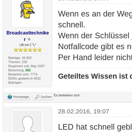
Wenn es an der Wegf
schnell.
Broadcasttechnike
Wenn der Schlüssel j
r
Notfallcode gibt es n
Ulli mit 2 "L"
Per Hand leider nich
Beiträge: 34.563
Themen: 230
Registriert seit: May 2007
Bewertung:
262
Geteiltes Wissen ist
Bedankte sich: 7774
8530x gedankt in 6932
Beiträgen
Es bedanken sich:
Homepage
Suchen
28.02.2016, 19:07
LED hat schnell gebl