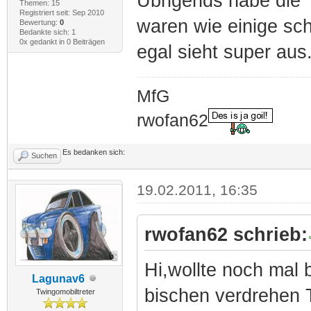
Übrigends habe die 
Themen: 15
Registriert seit: Sep 2010
waren wie einige sch
Bewertung:
0
Bedankte sich: 1
0x gedankt in 0 Beiträgen
egal sieht super aus
MfG
rwofan62
Es bedanken sich:
Suchen
19.02.2011, 16:35
rwofan62 schrieb:
Hi,wollte noch mal b
Lagunav6
bischen verdrehen T
Twingomobiltreter