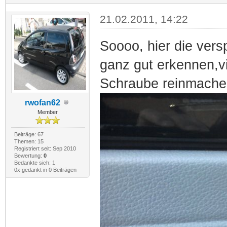
21.02.2011, 14:22
Soooo, hier die ver
ganz gut erkennen,vi
Schraube reinmachen 
rwofan62
Member
Beiträge: 67
Themen: 15
Registriert seit: Sep 2010
Bewertung:
0
Bedankte sich: 1
0x gedankt in 0 Beiträgen