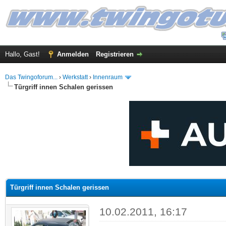
Hallo, Gast!
Anmelden
Registrieren
Das Twingoforum...
›
Werkstatt
›
Innenraum
Türgriff innen Schalen gerissen
 im Durchschnitt
Türgriff innen Schalen gerissen
10.02.2011, 16:17