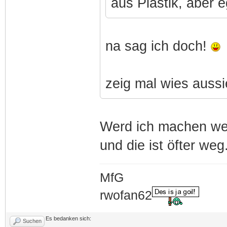
aus Plastik, aber e
na sag ich doch!
zeig mal wies aussi
Werd ich machen wen
und die ist öfter weg
MfG
rwofan62
Es bedanken sich:
Suchen