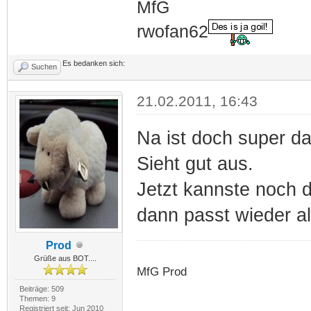
MfG
rwofan62
Es bedanken sich:
Suchen
21.02.2011, 16:43
Na ist doch super da
Sieht gut aus.
Jetzt kannste noch 
dann passt wieder 
Prod
Grüße aus BOT....
MfG Prod
Beiträge: 509
Themen: 9
Registriert seit: Jun 2010