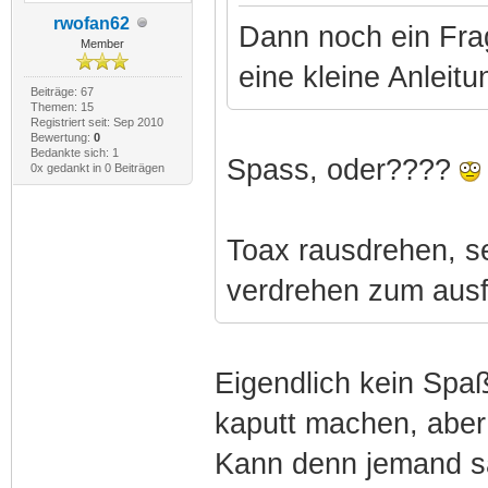
rwofan62
Dann noch ein Frag
Member
eine kleine Anleit
Beiträge: 67
Themen: 15
Registriert seit: Sep 2010
Bewertung:
0
Bedankte sich: 1
Spass, oder????
0x gedankt in 0 Beiträgen
Toax rausdrehen, se
verdrehen zum ausf
Eigendlich kein Spaß
kaputt machen, aber
Kann denn jemand sa