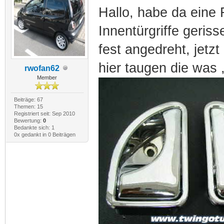
Hallo, habe da eine 
Innentürgriffe geris
fest angedreht, jetz
hier taugen die was 
rwofan62
Member
Beiträge: 67
Themen: 15
Registriert seit: Sep 2010
Bewertung:
0
Bedankte sich: 1
0x gedankt in 0 Beiträgen