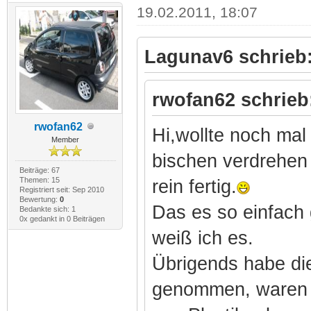
19.02.2011, 18:07
Lagunav6 schrieb
rwofan62 schrieb
rwofan62
Hi,wollte noch mal 
Member
bischen verdrehen 
Beiträge: 67
Themen: 15
rein fertig.
Registriert seit: Sep 2010
Bewertung:
0
Das es so einfach g
Bedankte sich: 1
0x gedankt in 0 Beiträgen
weiß ich es.
Übrigends habe die
genommen, waren w