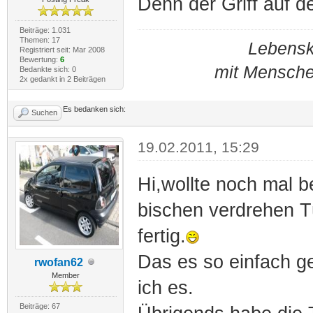
Denn der Griff auf de
Beiträge: 1.031
Themen: 17
Lebensku
Registriert seit: Mar 2008
Bewertung:
6
mit Mensche
Bedankte sich: 0
2x gedankt in 2 Beiträgen
Es bedanken sich:
Suchen
19.02.2011, 15:29
Hi,wollte noch mal be
bischen verdrehen Tü
fertig.
Das es so einfach geh
rwofan62
Member
ich es.
Beiträge: 67