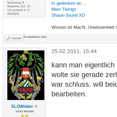
In gedenken an ...
Bewertung:
7
Bedankte sich: 16
Mein Twingo
13x gedankt in 13
Beiträgen
Shaun-Sound XD
Wissen ist Macht. Unwissenheit 
Es bedanken sich:
Suchen
25.02.2011, 15:44
kann man eigentlich
wolte sie gerade zerl
war schluss. will bei
bearbeiten.
SLOWrider
Junior Member