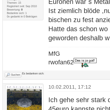
Euronen wär´s Metall
Themen: 15
Registriert seit: Sep 2010
Ist ziemlich blöde ,
Bewertung:
0
Bedankte sich: 1
0x gedankt in 0 Beiträgen
bischen zu fest anzie
Hatte das schon wo i
geworden deshalb wil
MfG
rwofan62
Es bedanken sich:
Suchen
10.02.2011, 17:12
Ich gehe sehr stark 
45euro kannste nicht