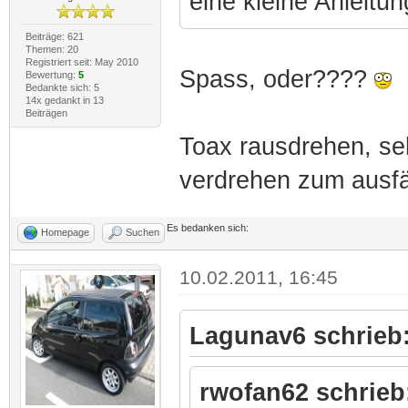
eine kleine Anleitu
Beiträge: 621
Themen: 20
Registriert seit: May 2010
Spass, oder????
Bewertung:
5
Bedankte sich: 5
14x gedankt in 13
Beiträgen
Toax rausdrehen, seh
verdrehen zum ausfä
Es bedanken sich:
Homepage
Suchen
10.02.2011, 16:45
Lagunav6 schrieb
rwofan62 schrieb