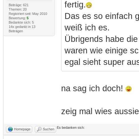
fertig.
Beiträge: 621
Themen: 20
Das es so einfach ge
Registriert seit: May 2010
Bewertung:
5
Bedankte sich: 5
weiß ich es.
14x gedankt in 13
Beiträgen
Übrigends habe die
waren wie einige sc
egal sieht super au
na sag ich doch!
zeig mal wies aussi
Es bedanken sich:
Homepage
Suchen