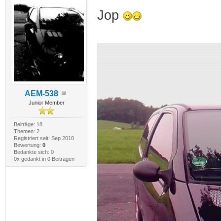
Jop
AEM-538
Junior Member
Beiträge: 18
Themen: 2
Registriert seit: Sep 2010
Bewertung:
0
Bedankte sich: 0
0x gedankt in 0 Beiträgen