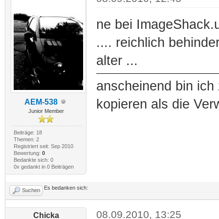
ne bei ImageShack.
.... reichlich behind
alter ...
anscheinend bin ich 
kopieren als die Ver
AEM-538
Junior Member
Beiträge: 18
Themen: 2
Registriert seit: Sep 2010
Bewertung:
0
Bedankte sich: 0
0x gedankt in 0 Beiträgen
Es bedanken sich:
Suchen
08.09.2010, 13:25
Chicka