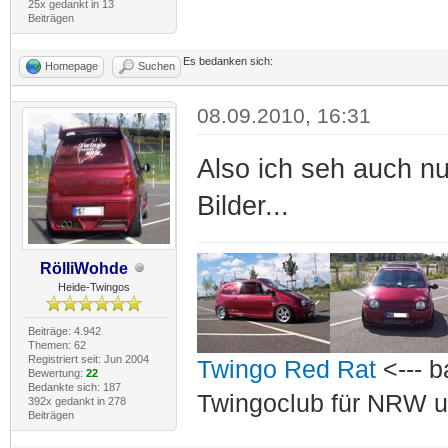
25x gedankt in 13
Beiträgen
Es bedanken sich:
Homepage
Suchen
08.09.2010, 16:31
Also ich seh auch n
Bilder...
RölliWohde
Heide-Twingos
Beiträge: 4.942
Themen: 62
Registriert seit: Jun 2004
Twingo Red Rat
<--- b
Bewertung:
22
Bedankte sich: 187
Twingoclub für NRW u
392x gedankt in 278
Beiträgen