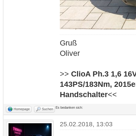
Gruß
Oliver
>>
ClioA Ph.3 1,6 16
143PS/183Nm, 2015er
Handschalter
<<
Es bedanken sich:
Homepage
Suchen
25.02.2018, 13:03