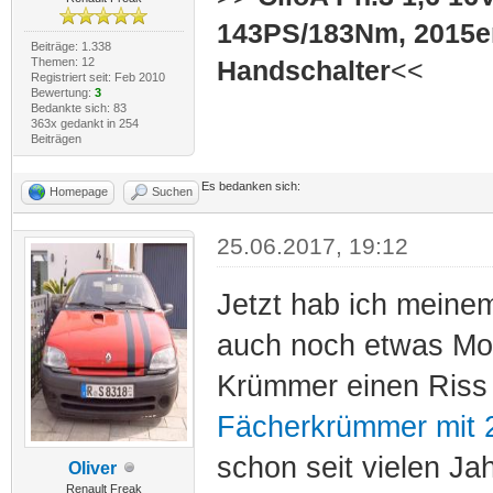
143PS/183Nm, 2015er
Beiträge: 1.338
Themen: 12
Handschalter
<<
Registriert seit: Feb 2010
Bewertung:
3
Bedankte sich: 83
363x gedankt in 254
Beiträgen
Es bedanken sich:
Homepage
Suchen
25.06.2017, 19:12
Jetzt hab ich meine
auch noch etwas Mot
Krümmer einen Riss 
Fächerkrümmer mit 
schon seit vielen J
Oliver
Renault Freak