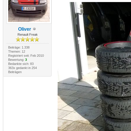
Oliver
Renault Freak
Beiträge: 1.338
Themen: 12
Registriert seit: Feb 2010
Bewertung:
3
Bedankte sich: 83
363x gedankt in 254
Beiträgen