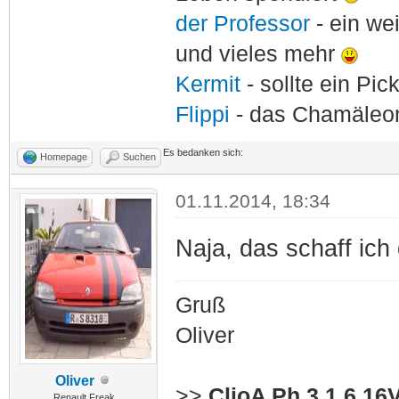
der Professor
- ein w
und vieles mehr
Kermit
- sollte ein Pi
Flippi
- das Chamäle
Es bedanken sich:
Homepage
Suchen
01.11.2014, 18:34
Naja, das schaff ich
Gruß
Oliver
Oliver
>>
ClioA Ph.3 1,6 16
Renault Freak