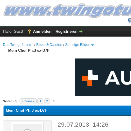
Hallo, Gast!
Anmelden
Registrieren
Das Twingoforum...
›
Bilder & Dateien
›
Sonstige Bilder
Mein ClioI Ph.3 ex-D7F
 im Durchschnitt
Seiten (3):
« Zurück
1
2
3
Mein ClioI Ph.3 ex-D7F
29.07.2013, 14:26