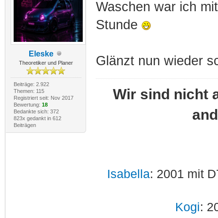
Waschen war ich mit
Stunde
Eleske
Glänzt nun wieder sch
Theoretiker und Planer
Beiträge: 2.922
Wir sind nicht 
Themen: 115
Registriert seit: Nov 2017
Bewertung:
18
and
Bedankte sich: 372
823x gedankt in 612
Beiträgen
Isabella
: 2001 mit D
Kogi
: 2