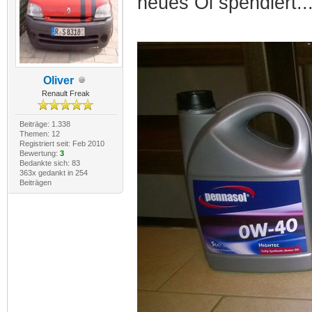
neues Öl spendiert...
Oliver
Renault Freak
Beiträge: 1.338
Themen: 12
Registriert seit: Feb 2010
Bewertung:
3
Bedankte sich: 83
363x gedankt in 254
Beiträgen