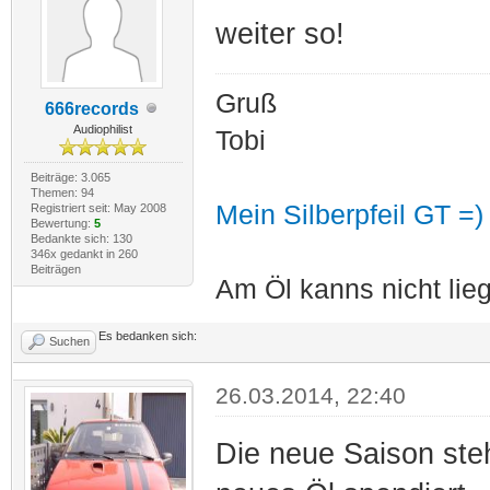
weiter so!
Gruß
666records
Audiophilist
Tobi
Beiträge: 3.065
Themen: 94
Mein Silberpfeil GT =)
Registriert seit: May 2008
Bewertung:
5
Bedankte sich: 130
346x gedankt in 260
Beiträgen
Am Öl kanns nicht lieg
Es bedanken sich:
Suchen
26.03.2014, 22:40
Die neue Saison ste