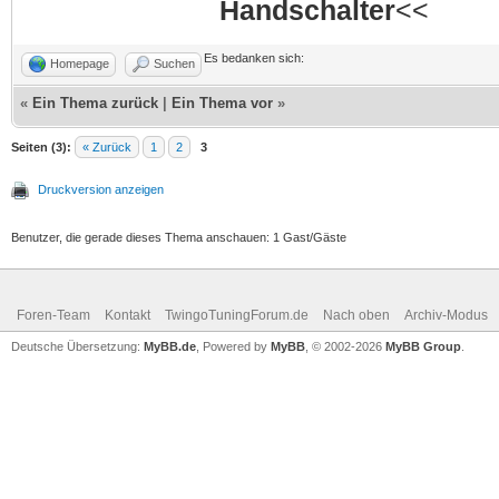
Handschalter
<<
Es bedanken sich:
Homepage
Suchen
«
Ein Thema zurück
|
Ein Thema vor
»
Seiten (3):
« Zurück
1
2
3
Druckversion anzeigen
Benutzer, die gerade dieses Thema anschauen: 1 Gast/Gäste
Foren-Team
Kontakt
TwingoTuningForum.de
Nach oben
Archiv-Modus
Deutsche Übersetzung:
MyBB.de
, Powered by
MyBB
, © 2002-2026
MyBB Group
.