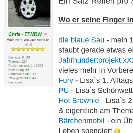
Ein Satz Reifen pro 
Wo er seine Finger im
Chris - TFNRW
die blaue Sau
- mein 
Weiß nicht, wie viele Autos er
hat :-)
staubt gerade etwas e
Beiträge: 8.819
Jahrhundertprojekt xX
Themen: 234
Registriert seit: Jul 2002
vieles mehr in Vorber
Bewertung:
52
Bedankte sich: 512
795x gedankt in 480
Fury
- Lisa`s 1. Allta
Beiträgen
PU
- Lisa`s Schönwet
Hot Brownie
- Lisa`s 2
& eigentlich am Thema
Bärchenmobil
- ein Ü
Leben spendiert