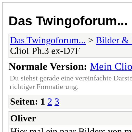
Das Twingoforum...
Das Twingoforum...
>
Bilder &
ClioI Ph.3 ex-D7F
Normale Version:
Mein Clio
Du siehst gerade eine vereinfachte Darst
richtiger Formatierung.
Seiten:
1
2
3
Oliver
Hier mal ein paar Bilders von m