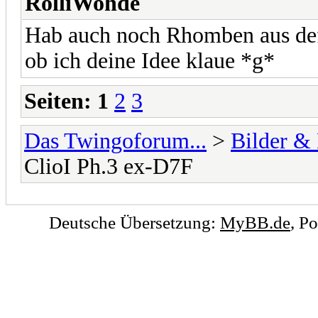
RölliWohde
Hab auch noch Rhomben aus def
ob ich deine Idee klaue *g*
Seiten:
1
2
3
Das Twingoforum...
>
Bilder &
ClioI Ph.3 ex-D7F
Deutsche Übersetzung:
MyBB.de
, P