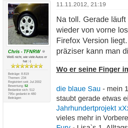
11.11.2012, 21:19
Na toll. Gerade läuft
wieder von vorne los
Firefox Version lieg
präziser kann man di
Chris - TFNRW
Weiß nicht, wie viele Autos er
hat :-)
Wo er seine Finger im
Beiträge: 8.819
Themen: 234
Registriert seit: Jul 2002
Bewertung:
52
die blaue Sau
- mein 
Bedankte sich: 512
795x gedankt in 480
staubt gerade etwas e
Beiträgen
Jahrhundertprojekt xX
vieles mehr in Vorber
Fury
- Lisa`s 1. Allta