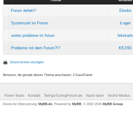
Forum defekt?
Eleske
Systemzeit im Forum
b.ager
seiten probleme im forum
felixkarls
Probleme mit dem Forum?!?
KEZI91
Druckversion anzeigen
Benutzer, die gerade dieses Thema anschauen: 2 Gast/Gäste
Foren-Team
Kontakt
TwingoTuningForum.de
Nach oben
Archiv-Modus
Deutsche Übersetzung:
MyBB.de
, Powered by
MyBB
, © 2002-2026
MyBB Group
.