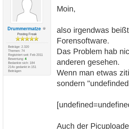
Moin,
also irgendwas beißt 
Drummermatze
Posting Freak
Forensoftware.
Beiträge: 2.320
Das Problem hab nic
Themen: 74
Registriert seit: Feb 2011
Bewertung:
4
anderen gesehen.
Bedankte sich: 184
214x gedankt in 151
Wenn man etwas ziti
Beiträgen
sondern "undefinded
[undefined=undefined
Auch der Picuploader