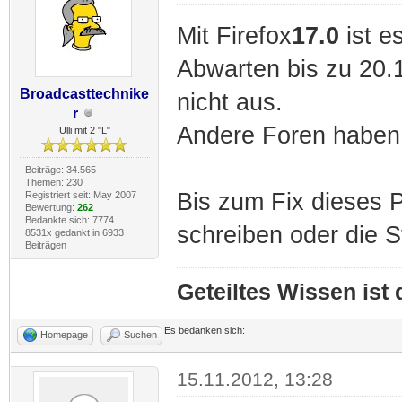
Mit Firefox
17.0
ist e
Abwarten bis zu 20.11
Broadcasttechnike
nicht aus.
r
Andere Foren haben 
Ulli mit 2 "L"
Beiträge: 34.565
Themen: 230
Bis zum Fix dieses 
Registriert seit: May 2007
Bewertung:
262
Bedankte sich: 7774
schreiben oder die S
8531x gedankt in 6933
Beiträgen
Geteiltes Wissen ist
Es bedanken sich:
Homepage
Suchen
15.11.2012, 13:28