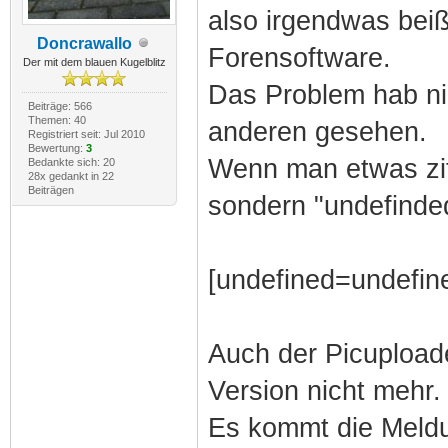
also irgendwas beißt
Doncrawallo
Forensoftware.
Der mit dem blauen Kugelblitz
Das Problem hab ni
Beiträge: 566
Themen: 40
anderen gesehen.
Registriert seit: Jul 2010
Bewertung:
3
Wenn man etwas zit
Bedankte sich: 20
28x gedankt in 22
Beiträgen
sondern "undefinde
[undefined=undefine
Auch der Picuploade
Version nicht mehr.
Es kommt die Meldu