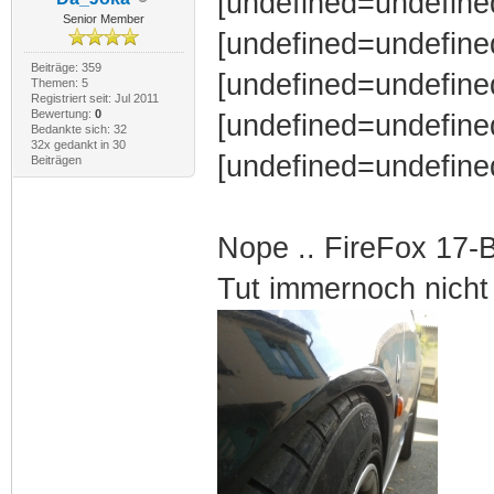
[undefined=undefined
Senior Member
[undefined=undefine
Beiträge: 359
[undefined=undefined
Themen: 5
Registriert seit: Jul 2011
Bewertung:
0
[undefined=undefined
Bedankte sich: 32
32x gedankt in 30
[undefined=undefined
Beiträgen
Nope .. FireFox 17-
Tut immernoch nicht 