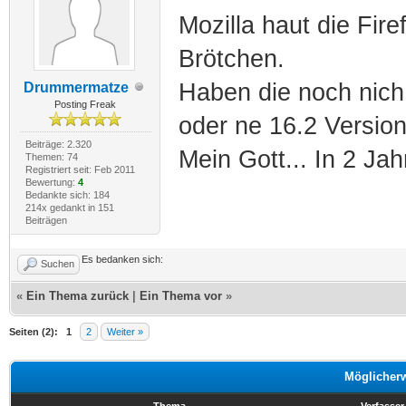
Mozilla haut die Fi
Brötchen.
Haben die noch nich
Drummermatze
Posting Freak
oder ne 16.2 Versi
Beiträge: 2.320
Mein Gott... In 2 Jah
Themen: 74
Registriert seit: Feb 2011
Bewertung:
4
Bedankte sich: 184
214x gedankt in 151
Beiträgen
Es bedanken sich:
Suchen
«
Ein Thema zurück
|
Ein Thema vor
»
Seiten (2):
1
2
Weiter »
Möglicher
Thema
Verfasser