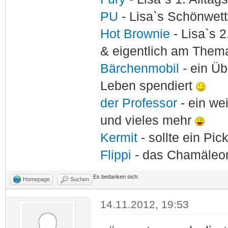
PU
- Lisa`s Schönwet
Hot Brownie
- Lisa`s 2
& eigentlich am Thema
Bärchenmobil
- ein Ü
Leben spendiert
der Professor
- ein w
und vieles mehr
Kermit
- sollte ein Pi
Flippi
- das Chamäle
Es bedanken sich:
Homepage
Suchen
14.11.2012, 19:53