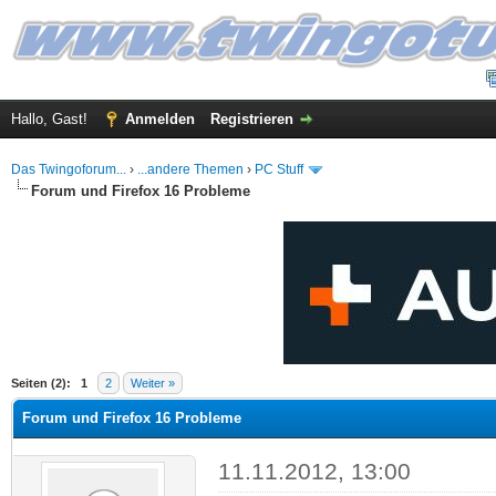
Hallo, Gast!
Anmelden
Registrieren
Das Twingoforum...
›
...andere Themen
›
PC Stuff
Forum und Firefox 16 Probleme
 im Durchschnitt
Seiten (2):
1
2
Weiter »
Forum und Firefox 16 Probleme
11.11.2012, 13:00