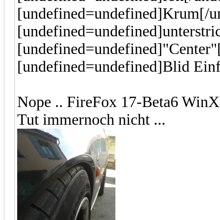
[undefined=undefined]Krum[/u
[undefined=undefined]unterstri
[undefined=undefined]"Center"
[undefined=undefined]Blid Ein
Nope .. FireFox 17-Beta6 WinXP
Tut immernoch nicht ...