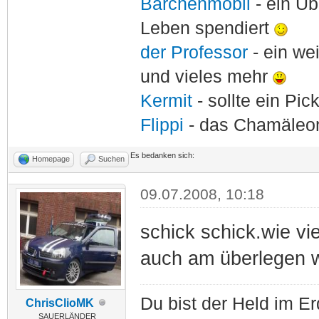
Bärchenmobil
- ein Ü
Leben spendiert
der Professor
- ein w
und vieles mehr
Kermit
- sollte ein Pi
Flippi
- das Chamäle
Es bedanken sich:
Homepage
Suchen
09.07.2008, 10:18
schick schick.wie vi
auch am überlegen w
Du bist der Held im E
ChrisClioMK
SAUERLÄNDER