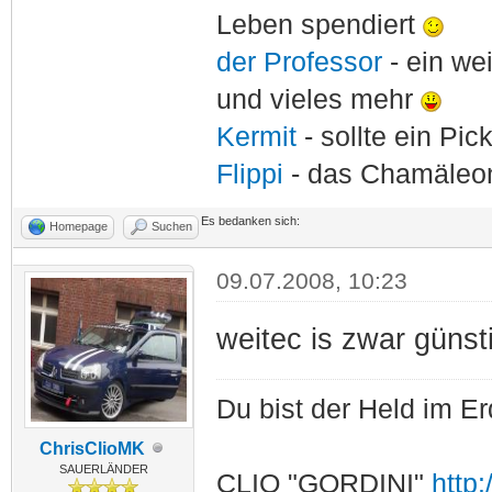
Leben spendiert
der Professor
- ein w
und vieles mehr
Kermit
- sollte ein Pi
Flippi
- das Chamäle
Es bedanken sich:
Homepage
Suchen
09.07.2008, 10:23
weitec is zwar günst
Du bist der Held im E
ChrisClioMK
SAUERLÄNDER
CLIO "GORDINI"
http