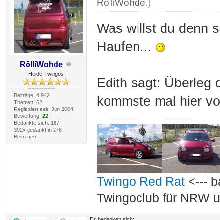
RölliWohde
.)
Was willst du denn 
Haufen...
RölliWohde
Heide-Twingos
Edith sagt: Überleg 
Beiträge: 4.942
kommste mal hier v
Themen: 62
Registriert seit: Jun 2004
Bewertung:
22
Bedankte sich: 187
392x gedankt in 278
Beiträgen
Twingo Red Rat
<--- b
Twingoclub für NRW u
Es bedanken sich: