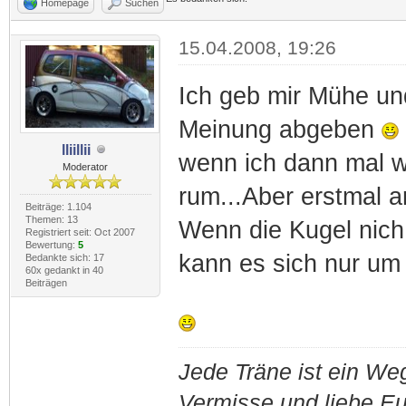
Homepage
Suchen
15.04.2008, 19:26
Ich geb mir Mühe un
Meinung abgeben
lliillii
wenn ich dann mal w
Moderator
rum...Aber erstmal
Beiträge: 1.104
Themen: 13
Wenn die Kugel nich 
Registriert seit: Oct 2007
Bewertung:
5
kann es sich nur um 
Bedankte sich: 17
60x gedankt in 40
Beiträgen
Jede Träne ist ein Weg
Vermisse und liebe E