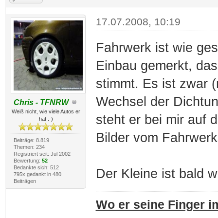
17.07.2008, 10:19
Fahrwerk ist wie ges
Einbau gemerkt, das
stimmt. Es ist zwar 
Wechsel der Dichtu
Chris - TFNRW
Weiß nicht, wie viele Autos er
steht er bei mir auf 
hat :-)
Bilder vom Fahrwerk
Beiträge: 8.819
Themen: 234
Registriert seit: Jul 2002
Bewertung:
52
Bedankte sich: 512
Der Kleine ist bald w
795x gedankt in 480
Beiträgen
Wo er seine Finger im