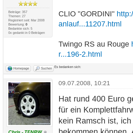
CLIO "GORDINI"
http
Beiträge: 357
Themen: 27
Registriert seit: Mar 2008
anlauf...11207.html
Bewertung:
0
Bedankte sich: 5
0x gedankt in 0 Beiträgen
Twingo RS au Rouge
r...196-2.html
Es bedanken sich:
Homepage
Suchen
09.07.2008, 10:21
Hat rund 400 Euro ge
für ein Komplettfah
kein Ramsch ist, ich
bekommen können. Ab
Chris - TFNRW