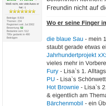
Weiß nicht, wie viele Autos er
Freundin nicht auf d
hat :-)
Beiträge: 8.819
Themen: 234
Wo er seine Finger im
Registriert seit: Jul 2002
Bewertung:
52
Bedankte sich: 512
795x gedankt in 480
die blaue Sau
- mein 
Beiträgen
staubt gerade etwas e
Jahrhundertprojekt xX
vieles mehr in Vorber
Fury
- Lisa`s 1. Allta
PU
- Lisa`s Schönwet
Hot Brownie
- Lisa`s 2
& eigentlich am Thema
Bärchenmobil
- ein Ü