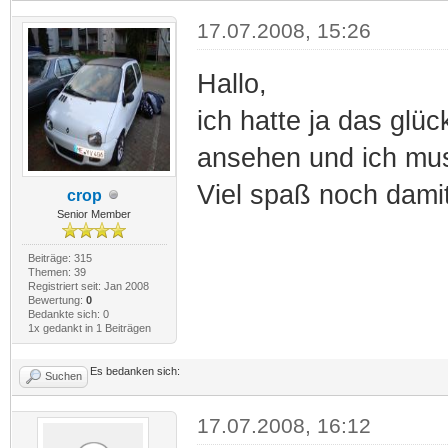
17.07.2008, 15:26
Hallo,
ich hatte ja das glü
ansehen und ich mus
Viel spaß noch dami
crop
Senior Member
Beiträge: 315
Themen: 39
Registriert seit: Jan 2008
Bewertung:
0
Bedankte sich: 0
1x gedankt in 1 Beiträgen
Es bedanken sich:
Suchen
17.07.2008, 16:12