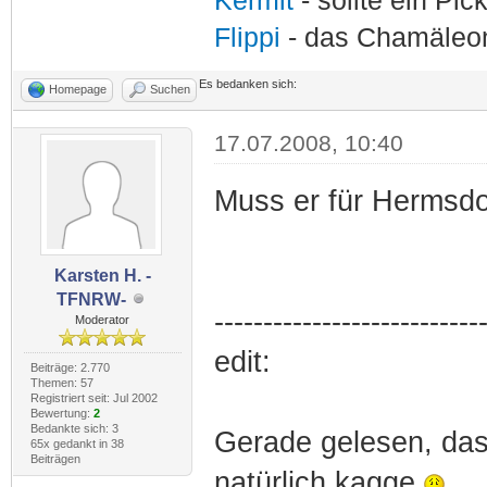
Kermit
- sollte ein Pi
Flippi
- das Chamäle
Es bedanken sich:
Homepage
Suchen
17.07.2008, 10:40
Muss er für Hermsdo
Karsten H. -
TFNRW-
---------------------------
Moderator
edit:
Beiträge: 2.770
Themen: 57
Registriert seit: Jul 2002
Bewertung:
2
Bedankte sich: 3
Gerade gelesen, dass
65x gedankt in 38
Beiträgen
natürlich kagge