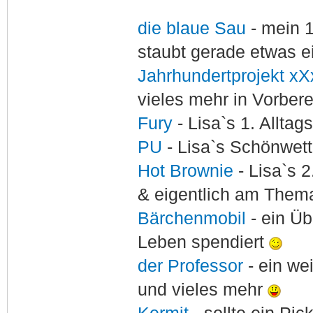
die blaue Sau
- mein 
staubt gerade etwas e
Jahrhundertprojekt xX
vieles mehr in Vorber
Fury
- Lisa`s 1. Allta
PU
- Lisa`s Schönwet
Hot Brownie
- Lisa`s 2
& eigentlich am Thema
Bärchenmobil
- ein Ü
Leben spendiert
der Professor
- ein w
und vieles mehr