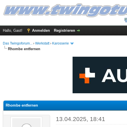
Hallo, Gast!
Anmelden
Registrieren
Das Twingoforum...
›
Werkstatt
›
Karosserie
Rhombe entfernen
 im Durchschnitt
Rhombe entfernen
13.04.2025, 18:41