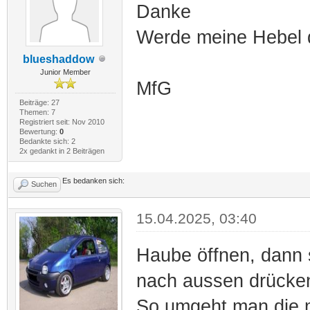
Danke
Werde meine Hebel 
blueshaddow
Junior Member
MfG
Beiträge: 27
Themen: 7
Registriert seit: Nov 2010
Bewertung:
0
Bedankte sich: 2
2x gedankt in 2 Beiträgen
Es bedanken sich:
Suchen
15.04.2025, 03:40
Haube öffnen, dann s
nach aussen drücke
So umgeht man die 