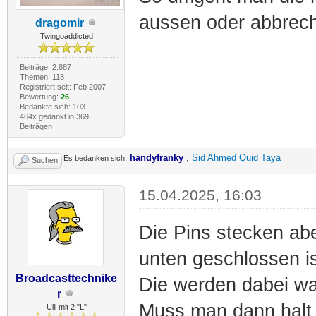
aussen oder abbrech
dragomir
Twingoaddicted
Beiträge: 2.887
Themen: 118
Registriert seit: Feb 2007
Bewertung:
26
Bedankte sich: 103
464x gedankt in 369
Beiträgen
handyfranky
,
Sid Ahmed Quid Taya
Es bedanken sich:
Suchen
15.04.2025, 16:03
Die Pins stecken abe
unten geschlossen is
Broadcasttechnike
Die werden dabei wa
r
Muss man dann halt
Ulli mit 2 "L"