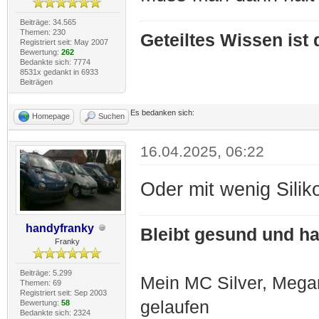
Beiträge: 34.565
Themen: 230
Geteiltes Wissen ist
Registriert seit: May 2007
Bewertung:
262
Bedankte sich: 7774
8531x gedankt in 6933
Beiträgen
Es bedanken sich:
Homepage
Suchen
16.04.2025, 06:22
Oder mit wenig Silik
handyfranky
Bleibt gesund und hal
Franky
Beiträge: 5.299
Mein MC Silver, Meg
Themen: 69
Registriert seit: Sep 2003
gelaufen
Bewertung:
58
Bedankte sich: 2324