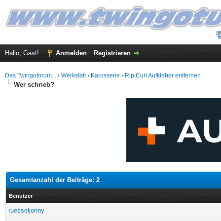
Hallo, Gast!
Anmelden
Registrieren
Das Twingoforum...
›
Werkstatt
›
Karosserie
›
Rip Curl Aufkleber entfernen
Wer schrieb?
Gesamtanzahl der Beiträge: 2
Benutzer
ruesseljonny