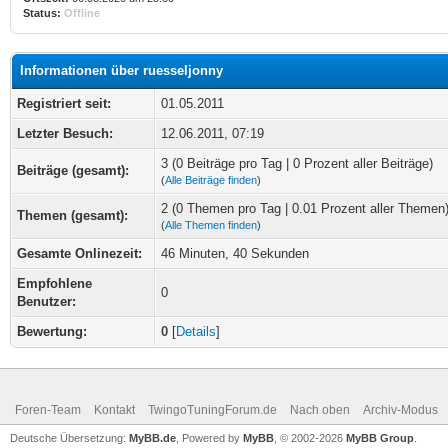
Status:
Offline
Informationen über ruesseljonny
Registriert seit:
01.05.2011
Letzter Besuch:
12.06.2011, 07:19
3 (0 Beiträge pro Tag | 0 Prozent aller Beiträge)
Beiträge (gesamt):
(
Alle Beiträge finden
)
2 (0 Themen pro Tag | 0.01 Prozent aller Themen
Themen (gesamt):
(
Alle Themen finden
)
Gesamte Onlinezeit:
46 Minuten, 40 Sekunden
Empfohlene
0
Benutzer:
Bewertung:
0
[
Details
]
Foren-Team
Kontakt
TwingoTuningForum.de
Nach oben
Archiv-Modus
Deutsche Übersetzung:
MyBB.de
, Powered by
MyBB
, © 2002-2026
MyBB Group
.