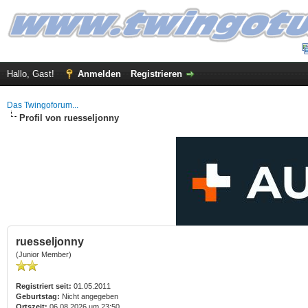
Hallo, Gast!
Anmelden
Registrieren
Das Twingoforum...
Profil von ruesseljonny
ruesseljonny
(Junior Member)
Registriert seit:
01.05.2011
Geburtstag:
Nicht angegeben
Ortszeit:
06.08.2026 um 23:50