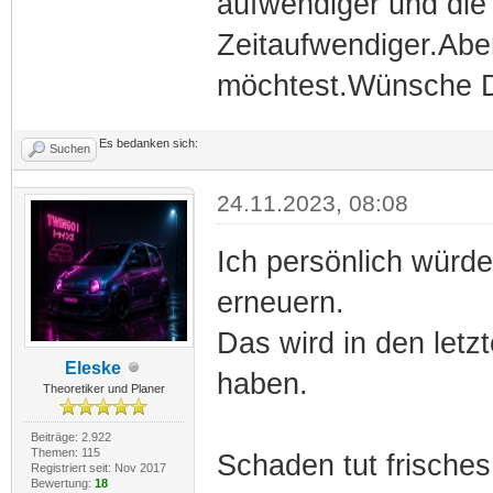
aufwendiger und die
Zeitaufwendiger.Ab
möchtest.Wünsche Di
Es bedanken sich:
Suchen
24.11.2023, 08:08
Ich persönlich würde 
erneuern.
Das wird in den let
Eleske
haben.
Theoretiker und Planer
Beiträge: 2.922
Themen: 115
Schaden tut frisches 
Registriert seit: Nov 2017
Bewertung:
18