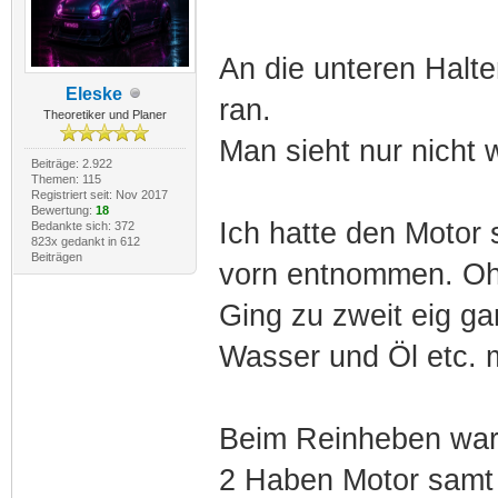
An die unteren Halt
Eleske
ran.
Theoretiker und Planer
Man sieht nur nicht w
Beiträge: 2.922
Themen: 115
Registriert seit: Nov 2017
Bewertung:
18
Ich hatte den Motor
Bedankte sich: 372
823x gedankt in 612
Beiträgen
vorn entnommen. Oh
Ging zu zweit eig ga
Wasser und Öl etc. 
Beim Reinheben war e
2 Haben Motor samt 