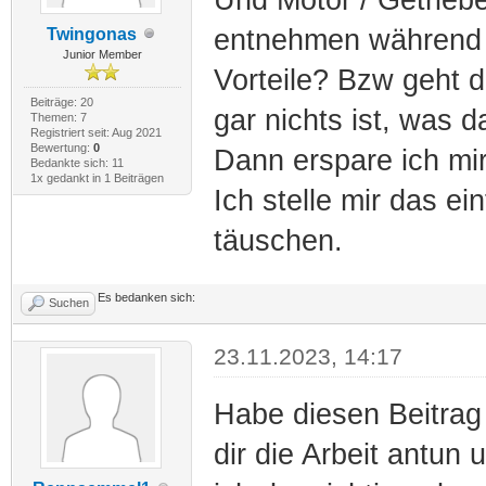
entnehmen während d
Twingonas
Junior Member
Vorteile? Bzw geht 
Beiträge: 20
gar nichts ist, was d
Themen: 7
Registriert seit: Aug 2021
Bewertung:
0
Dann erspare ich mir
Bedankte sich: 11
1x gedankt in 1 Beiträgen
Ich stelle mir das ei
täuschen.
Es bedanken sich:
Suchen
23.11.2023, 14:17
Habe diesen Beitrag
dir die Arbeit antun