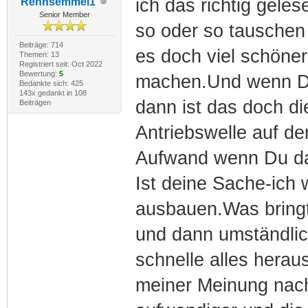
ich das richtig gele
Rennsemmel1
Senior Member
so oder so tauschen
Beiträge: 714
es doch viel schöner
Themen: 13
Registriert seit: Oct 2022
Bewertung:
5
machen.Und wenn Du
Bedankte sich: 425
143x gedankt in 108
dann ist das doch die
Beiträgen
Antriebswelle auf der
Aufwand wenn Du das
Ist deine Sache-ich 
ausbauen.Was bringt
und dann umständlich
schnelle alles hera
meiner Meinung nach 