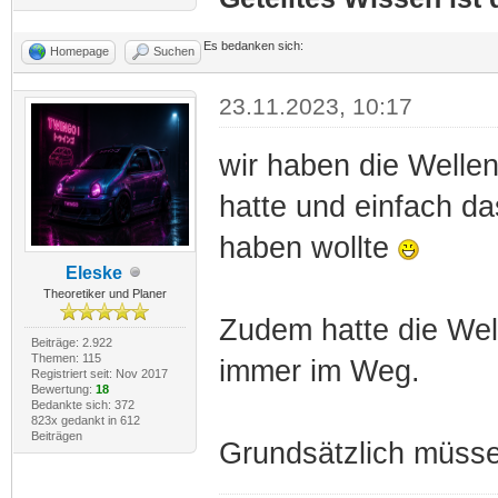
Es bedanken sich:
Homepage
Suchen
23.11.2023, 10:17
wir haben die Wellen
hatte und einfach da
haben wollte
Eleske
Theoretiker und Planer
Zudem hatte die Well
Beiträge: 2.922
Themen: 115
immer im Weg.
Registriert seit: Nov 2017
Bewertung:
18
Bedankte sich: 372
823x gedankt in 612
Beiträgen
Grundsätzlich müssen