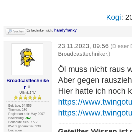
Kogi
: 2
handyfranky
Es bedanken sich:
Suchen
23.11.2023, 09:56
(Dieser 
Broadcasttechniker
.)
Öl muss nicht raus w
Aber gegen rauszieh
Broadcasttechnike
r
Hier hatte ich noch 
Ulli mit 2 "L"
https://www.twingot
Beiträge: 34.555
Themen: 230
https://www.twingot
Registriert seit: May 2007
Bewertung:
262
Bedankte sich: 7772
8528x gedankt in 6930
Geteiltes Wissen ist
Beiträgen