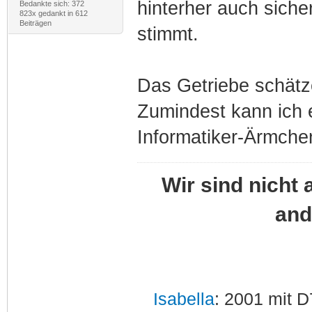
hinterher auch siche
Bedankte sich: 372
823x gedankt in 612
Beiträgen
stimmt.
Das Getriebe schätz
Zumindest kann ich e
Informatiker-Ärmch
Wir sind nicht 
and
Isabella
: 2001 mit D