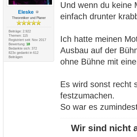
Und wenn du keine M
Eleske
einfach drunter krab
Theoretiker und Planer
Beiträge: 2.922
Themen: 115
Ich hatte meinen Mo
Registriert seit: Nov 2017
Bewertung:
18
Ausbau auf der Bühn
Bedankte sich: 372
823x gedankt in 612
Beiträgen
ohne Bühne mit ein
Es wird sonst recht
festzumachen.
So war es zumindest
Wir sind nicht 