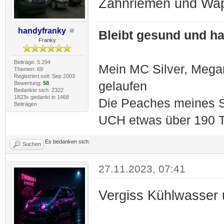
Zahnriemen und Wap
handyfranky
Bleibt gesund und hal
Franky
Beiträge: 5.294
Mein MC Silver, Meg
Themen: 69
Registriert seit: Sep 2003
gelaufen
Bewertung:
58
Bedankte sich: 2322
1823x gedankt in 1468
Die Peaches meines S
Beiträgen
UCH etwas über 190 T
Es bedanken sich:
Suchen
27.11.2023, 07:41
Vergiss Kühlwasser u