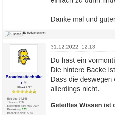
einfach zu dünn finde
Danke mal und gute
Es bedanken sich:
Suchen
31.12.2022, 12:13
Du hast ein vormonti
Die hintere Backe ist
Broadcasttechnike
Dass die deswegen d
r
allerdings nicht.
Ulli mit 2 "L"
Beiträge: 34.558
Themen: 230
Geteiltes Wissen ist
Registriert seit: May 2007
Bewertung:
262
Bedankte sich: 7773