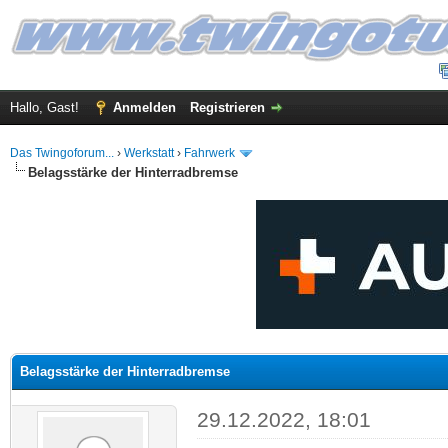
Hallo, Gast!
Anmelden
Registrieren
Das Twingoforum...
›
Werkstatt
›
Fahrwerk
Belagsstärke der Hinterradbremse
 im Durchschnitt
Belagsstärke der Hinterradbremse
29.12.2022, 18:01