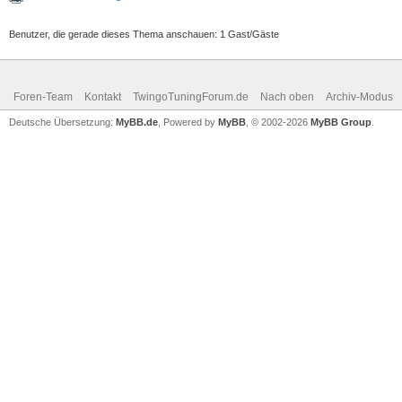
Benutzer, die gerade dieses Thema anschauen: 1 Gast/Gäste
Foren-Team
Kontakt
TwingoTuningForum.de
Nach oben
Archiv-Modus
Deutsche Übersetzung:
MyBB.de
, Powered by
MyBB
, © 2002-2026
MyBB Group
.