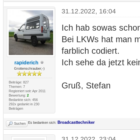
31.12.2022, 16:04
Ich hab sowas schon
Bei LKWs hat man m
farblich codiert.
Ich sehe da jetzt ke
rapiderich
Grottenschrauber;-)
Beiträge: 827
Gruß, Stefan
Themen: 7
Registriert seit: Apr 2011
Bewertung:
2
Bedankte sich: 456
292x gedankt in 230
Beiträgen
Broadcasttechniker
Es bedanken sich:
Suchen
31.12.2022, 23:04