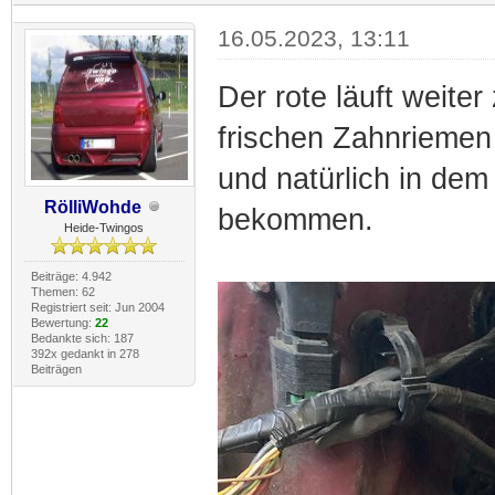
16.05.2023, 13:11
Der rote läuft weite
frischen Zahnriemen
und natürlich in dem
RölliWohde
bekommen.
Heide-Twingos
Beiträge: 4.942
Themen: 62
Registriert seit: Jun 2004
Bewertung:
22
Bedankte sich: 187
392x gedankt in 278
Beiträgen