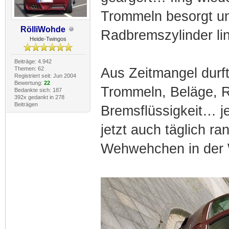
Trommeln besorgt un
RölliWohde
Radbremszylinder lin
Heide-Twingos
Beiträge: 4.942
Themen: 62
Aus Zeitmangel durft
Registriert seit: Jun 2004
Bewertung:
22
Trommeln, Beläge, R
Bedankte sich: 187
392x gedankt in 278
Beiträgen
Bremsflüssigkeit… j
jetzt auch täglich r
Wehwehchen in der 