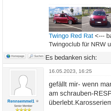
Twingo Red Rat
<--- b
Twingoclub für NRW u
Es bedanken sich:
Homepage
Suchen
16.05.2023, 16:25
gefällt mir- wenn man
am schrauben-RESPEK
überlebt.Karosseriem
Rennsemmel1
Senior Member