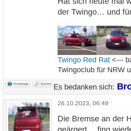
Hat sich heute mal w
der Twingo… und für
Twingo Red Rat
<--- b
Twingoclub für NRW u
Bro
Homepage
Suchen
Es bedanken sich:
26.10.2023, 06:49
Die Bremse an der H
geärgert… fing wied