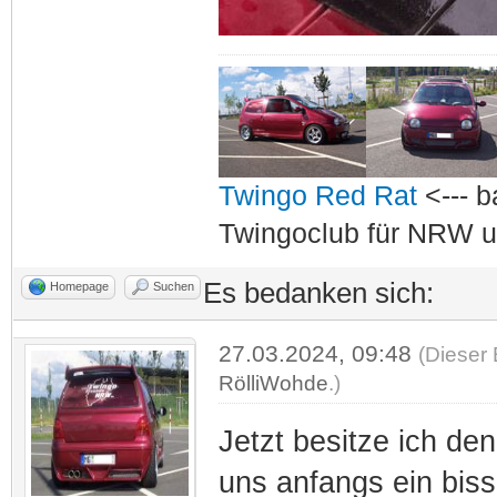
Twingo Red Rat
<--- b
Twingoclub für NRW u
Es bedanken sich:
Homepage
Suchen
27.03.2024, 09:48
(Dieser 
RölliWohde
.)
Jetzt besitze ich de
uns anfangs ein biss