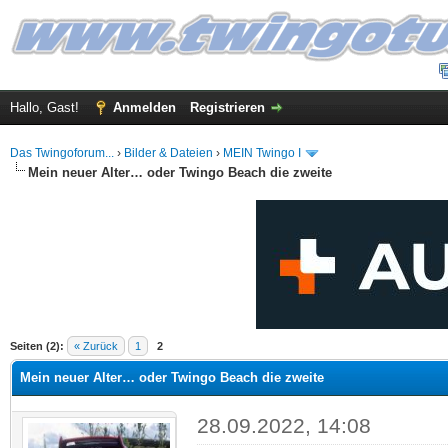
Hallo, Gast!
Anmelden
Registrieren
Das Twingoforum...
›
Bilder & Dateien
›
MEIN Twingo I
Mein neuer Alter… oder Twingo Beach die zweite
 im Durchschnitt
Seiten (2):
« Zurück
1
2
Mein neuer Alter… oder Twingo Beach die zweite
28.09.2022, 14:08