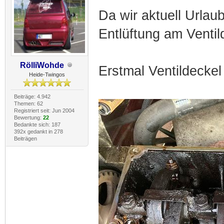
Da wir aktuell Urlau
Entlüftung am Venti
RölliWohde
Erstmal Ventildeckel 
Heide-Twingos
Beiträge: 4.942
Themen: 62
Registriert seit: Jun 2004
Bewertung:
22
Bedankte sich: 187
392x gedankt in 278
Beiträgen