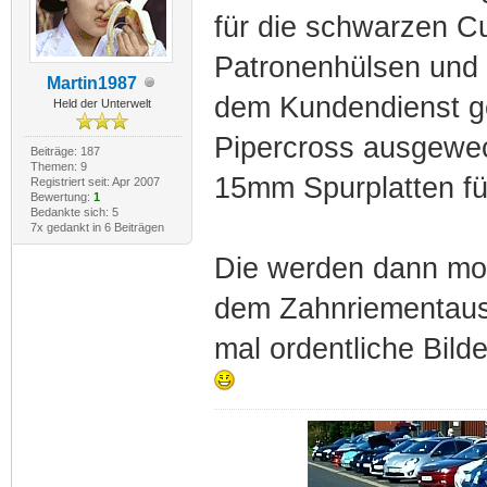
für die schwarzen C
Patronenhülsen und de
Martin1987
dem Kundendienst ge
Held der Unterwelt
Pipercross ausgewec
Beiträge: 187
Themen: 9
15mm Spurplatten für
Registriert seit: Apr 2007
Bewertung:
1
Bedankte sich: 5
7x gedankt in 6 Beiträgen
Die werden dann mon
dem Zahnriementaus
mal ordentliche Bilde