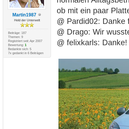
ob mit ein paar Platt
Martin1987
@ Pardid02: Danke 
Held der Unterwelt
@ Drago: Wir wusst
Beiträge: 187
Themen: 9
@ felixkarls: Danke!
Registriert seit: Apr 2007
Bewertung:
1
Bedankte sich: 5
7x gedankt in 6 Beiträgen