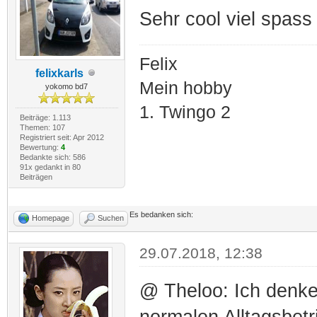
Sehr cool viel spass .
Felix
felixkarls
Mein hobby
yokomo bd7
1. Twingo 2
Beiträge: 1.113
Themen: 107
Registriert seit: Apr 2012
Bewertung:
4
Bedankte sich: 586
91x gedankt in 80
Beiträgen
Es bedanken sich:
Homepage
Suchen
29.07.2018, 12:38
@ Theloo: Ich denke 
normalen Alltagsbe