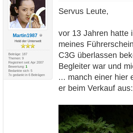
Servus Leute,
vor 13 Jahren hatte 
Martin1987
Held der Unterwelt
meines Führerschein
C3G überlassen beko
Beiträge: 187
Themen: 9
Registriert seit: Apr 2007
Begleiter war und mi
Bewertung:
1
Bedankte sich: 5
... manch einer hier 
7x gedankt in 6 Beiträgen
er beim Verkauf aus: