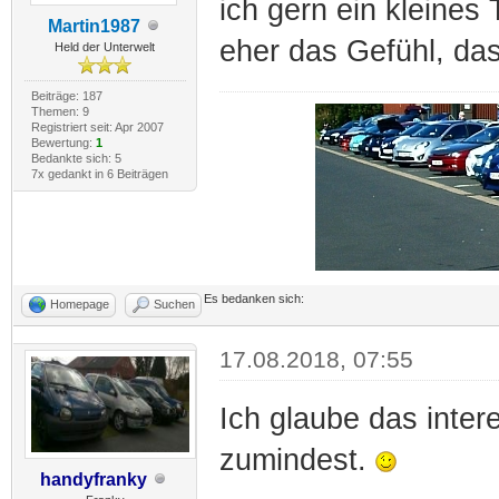
ich gern ein kleines 
Martin1987
eher das Gefühl, das
Held der Unterwelt
Beiträge: 187
Themen: 9
Registriert seit: Apr 2007
Bewertung:
1
Bedankte sich: 5
7x gedankt in 6 Beiträgen
Es bedanken sich:
Homepage
Suchen
17.08.2018, 07:55
Ich glaube das intere
zumindest.
handyfranky