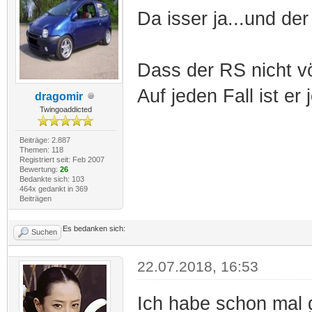
Da isser ja...und de
Dass der RS nicht völ
Auf jeden Fall ist e
dragomir
Twingoaddicted
Beiträge: 2.887
Themen: 118
Registriert seit: Feb 2007
Bewertung:
26
Bedankte sich: 103
464x gedankt in 369
Beiträgen
Es bedanken sich:
Suchen
22.07.2018, 16:53
Ich habe schon mal 