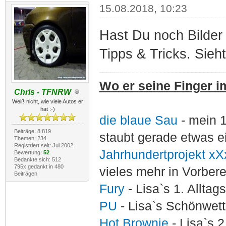
15.08.2018, 10:23
Hast Du noch Bilder
Tipps & Tricks. Sieht
Wo er seine Finger im
Chris - TFNRW
Weiß nicht, wie viele Autos er
hat :-)
die blaue Sau
- mein 
Beiträge: 8.819
staubt gerade etwas e
Themen: 234
Registriert seit: Jul 2002
Jahrhundertprojekt xX
Bewertung:
52
Bedankte sich: 512
795x gedankt in 480
vieles mehr in Vorber
Beiträgen
Fury
- Lisa`s 1. Allta
PU
- Lisa`s Schönwet
Hot Brownie
- Lisa`s 2