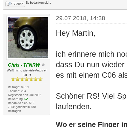
Es bedanken sich:
Suchen
29.07.2018, 14:38
Hey Martin,
ich erinnere mich n
dass Du nun wieder 
Chris - TFNRW
Weiß nicht, wie viele Autos er
es mit einem C06 a
hat :-)
Beiträge: 8.819
Themen: 234
Schöner RS! Viel Sp
Registriert seit: Jul 2002
Bewertung:
52
Bedankte sich: 512
laufenden.
795x gedankt in 480
Beiträgen
Wo er seine Finger im