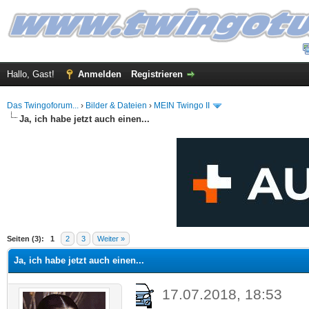
Hallo, Gast!
Anmelden
Registrieren
Das Twingoforum...
›
Bilder & Dateien
›
MEIN Twingo II
Ja, ich habe jetzt auch einen...
 im Durchschnitt
Seiten (3):
1
2
3
Weiter »
Ja, ich habe jetzt auch einen...
17.07.2018, 18:53