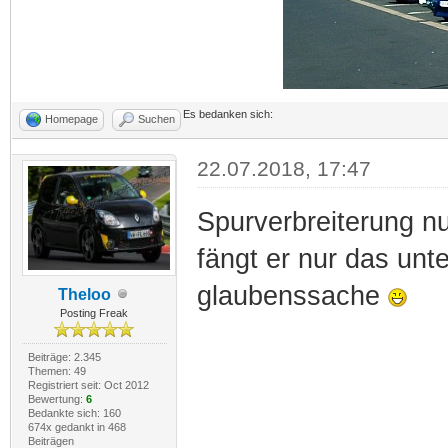
Es bedanken sich:
Homepage
Suchen
22.07.2018, 17:47
Spurverbreiterung nu
fängt er nur das unte
glaubenssache
Theloo
Posting Freak
Beiträge: 2.345
Themen: 49
Registriert seit: Oct 2012
Bewertung:
6
Bedankte sich: 160
674x gedankt in 468
Beiträgen