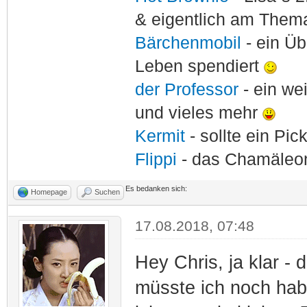
& eigentlich am Thema
Bärchenmobil
- ein Ü
Leben spendiert
der Professor
- ein w
und vieles mehr
Kermit
- sollte ein Pi
Flippi
- das Chamäle
Es bedanken sich:
Homepage
Suchen
17.08.2018, 07:48
Hey Chris, ja klar -
müsste ich noch hab