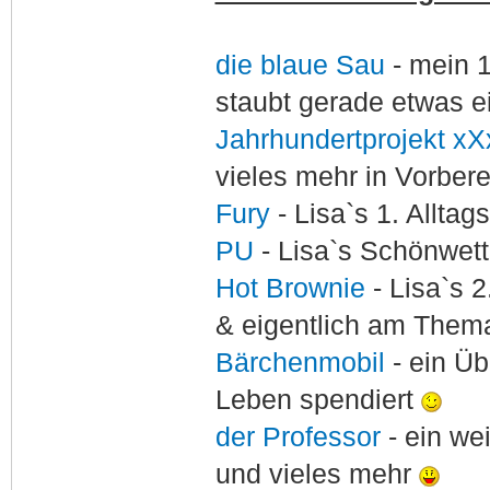
die blaue Sau
- mein 
staubt gerade etwas e
Jahrhundertprojekt xX
vieles mehr in Vorber
Fury
- Lisa`s 1. Allta
PU
- Lisa`s Schönwet
Hot Brownie
- Lisa`s 2
& eigentlich am Thema
Bärchenmobil
- ein Ü
Leben spendiert
der Professor
- ein w
und vieles mehr