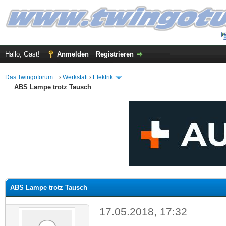
Hallo, Gast!
Anmelden
Registrieren
Das Twingoforum...
›
Werkstatt
›
Elektrik
ABS Lampe trotz Tausch
 im Durchschnitt
ABS Lampe trotz Tausch
17.05.2018, 17:32