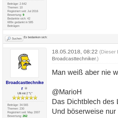
Beiträge: 2.642
Themen: 10
Registriert seit: Jul 2016
Bewertung:
9
Bedankte sich: 42
689x gedankt in 585
Beiträgen
Es bedanken sich:
Suchen
18.05.2018, 08:22
(Dieser 
Broadcasttechniker
.)
Man weiß aber nie wi
Broadcasttechnike
r
@MarioH
Ulli mit 2 "L"
Das Dichtblech des L
Beiträge: 34.565
Themen: 230
Und böserweise nur a
Registriert seit: May 2007
Bewertung:
262