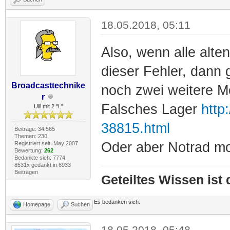
18.05.2018, 05:11
Also, wenn alle alte
dieser Fehler, dann 
Broadcasttechnike
noch zwei weitere Mö
r
Falsches Lager
http
Ulli mit 2 "L"
38815.html
Beiträge: 34.565
Themen: 230
Oder aber Notrad mon
Registriert seit: May 2007
Bewertung:
262
Bedankte sich: 7774
8531x gedankt in 6933
Beiträgen
Geteiltes Wissen ist
Es bedanken sich:
Homepage
Suchen
18.05.2018, 05:48