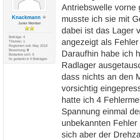
Antriebswelle vorne 
musste ich sie mit 
Knackmann
Junior Member
dabei ist das Lager 
Beiträge: 4
angezeigt als Fehler
Themen: 1
Registriert seit: May 2018
Bewertung:
0
Daraufhin habe ich 
Bedankte sich: 0
0x gedankt in 0 Beiträgen
Radlager ausgetausc
dass nichts an den 
vorsichtig eingepres
hatte ich 4 Fehlerme
Spannung einmal den
unbekannten Fehler 
sich aber der Drehza