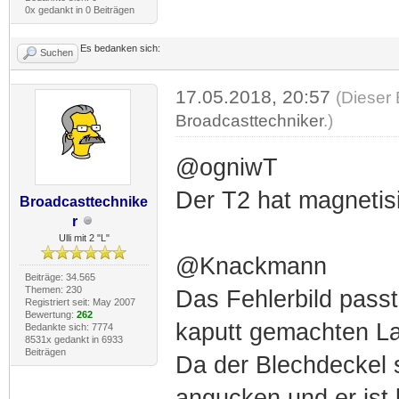
0x gedankt in 0 Beiträgen
Es bedanken sich:
Suchen
17.05.2018, 20:57
(Dieser 
Broadcasttechniker
.)
@ogniwT
Der T2 hat magnetis
Broadcasttechnike
r
Ulli mit 2 "L"
@Knackmann
Beiträge: 34.565
Themen: 230
Das Fehlerbild pass
Registriert seit: May 2007
Bewertung:
262
kaputt gemachten La
Bedankte sich: 7774
8531x gedankt in 6933
Beiträgen
Da der Blechdeckel s
angucken und er ist 