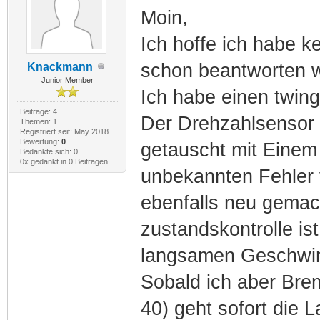
Moin,
Ich hoffe ich habe k
schon beantworten 
Knackmann
Junior Member
Ich habe einen twingo
Beiträge: 4
Der Drehzahlsensor 
Themen: 1
Registriert seit: May 2018
Bewertung:
0
getauscht mit Einem 
Bedankte sich: 0
0x gedankt in 0 Beiträgen
unbekannten Fehler 
ebenfalls neu gemacht
zustandskontrolle is
langsamen Geschwind
Sobald ich aber Brem
40) geht sofort die 