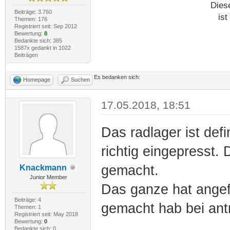
Dies
Beiträge: 3.760
ist
Themen: 176
Registriert seit: Sep 2012
Bewertung:
8
Bedankte sich: 385
1587x gedankt in 1022
Beiträgen
Es bedanken sich:
Homepage
Suchen
17.05.2018, 18:51
Das radlager ist def
richtig eingepresst.
gemacht.
Knackmann
Junior Member
Das ganze hat angef
Beiträge: 4
gemacht hab bei ant
Themen: 1
Registriert seit: May 2018
Bewertung:
0
Bedankte sich: 0