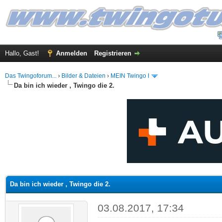
Hallo, Gast!
Anmelden
Registrieren
Das Twingoforum...
›
Bilder & Dateien
›
MEIN Twingo I
Da bin ich wieder , Twingo die 2.
 im Durchschnitt
Da bin ich wieder , Twingo die 2.
03.08.2017, 17:34