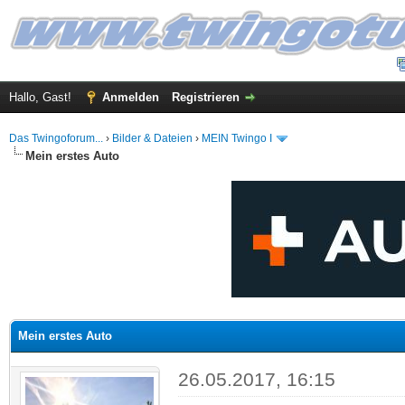
Hallo, Gast!
Anmelden
Registrieren
Das Twingoforum...
›
Bilder & Dateien
›
MEIN Twingo I
Mein erstes Auto
 im Durchschnitt
Mein erstes Auto
26.05.2017, 16:15