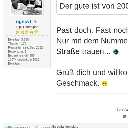
Der gute ist von 20
ogniwT
Dipl. Lichthuper
Past doch. Fast noc
Nur mit dem Nummern
Beiträge: 3.760
Themen: 176
Registriert seit: Sep 2012
Straße trauen...
Bewertung:
8
Bedankte sich: 385
1587x gedankt in 1022
Beiträgen
Grüß dich und willk
Geschmack.
Dies
ist
Es bedanken sich:
Homepage
Suchen