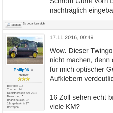
Schroth Gurte vorn b
nachträglich eingeba
Es bedanken sich:
Suchen
17.11.2016, 00:49
Wow. Dieser Twingo 
nicht machen, denn 
für mich optischer G
Philip96
Member
Aufklebern verdeutli
Beiträge: 213
Themen: 24
Registriert seit: Apr 2015
16 Zoll sehen echt b
Bewertung:
0
Bedankte sich: 32
22x gedankt in 17
viele KM?
Beiträgen