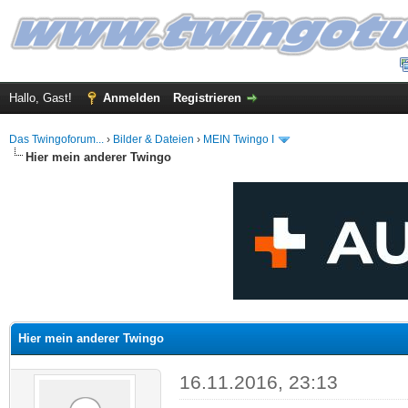
Hallo, Gast!
Anmelden
Registrieren
Das Twingoforum...
›
Bilder & Dateien
›
MEIN Twingo I
Hier mein anderer Twingo
 im Durchschnitt
Hier mein anderer Twingo
16.11.2016, 23:13