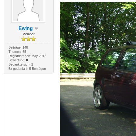
Ewing
Member
Beiträge: 148
Themen: 65
Registriert seit: May 2012
Bewertung:
0
Bedankte sich: 2
5x gedankt in 5 Beiträgen