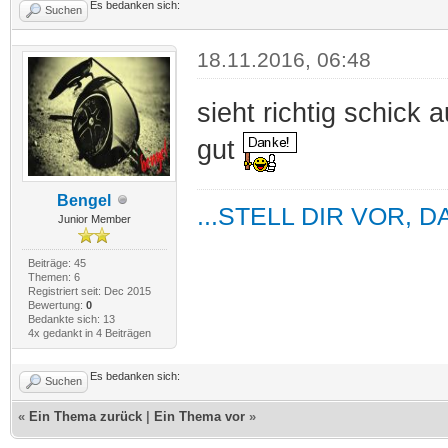
Es bedanken sich:
Suchen
18.11.2016, 06:48
sieht richtig schick 
gut
Bengel
...STELL DIR VOR, 
Junior Member
Beiträge: 45
Themen: 6
Registriert seit: Dec 2015
Bewertung:
0
Bedankte sich: 13
4x gedankt in 4 Beiträgen
Es bedanken sich:
Suchen
«
Ein Thema zurück
|
Ein Thema vor
»